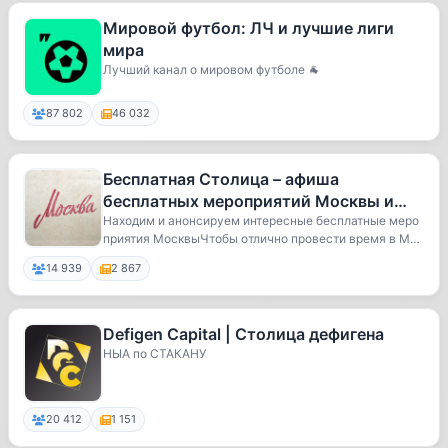
Мировой футбол: ЛЧ и лучшие лиги
мира
Лучший канал о мировом футболе 🐐
87 802
46 032
Бесплатная Столица – афиша
бесплатных мероприятий Москвы и
области
Находим и анонсируем интересные бесплатные меро
приятия МосквыЧтобы отлично провести время в Мос
кв...
14 939
2 867
Defigen Capital | Столица дефигена
НЫА по СТАКАНУ
20 412
1 151