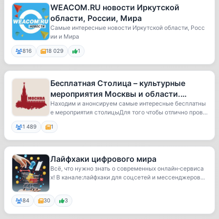
WEACOM.RU новости Иркутской
области, России, Мира
Самые интересные новости Иркутской области, Росс
ии и Мира
816
18 029
1
Бесплатная Столица – культурные
мероприятия Москвы и области.
Афиша концерты выставки спектакли
Находим и анонсируем самые интересные бесплатны
е мероприятия столицыДля того чтобы отлично прове
мюзи
с...
1 489
1
Лайфхаки цифрового мира
Всё, что нужно знать о современных онлайн‑сервиса
х! В канале:лайфхаки для соцсетей и мессенджеров...
84
30
3