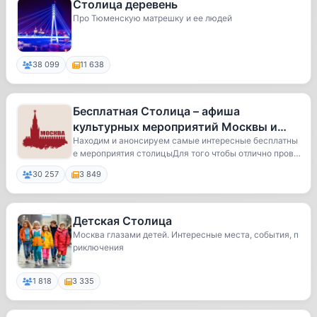
Столица деревень
Про Тюменскую матрешку и ее людей
38 099
11 638
Бесплатная Столица – афиша
культурных мероприятий Москвы и
области
Находим и анонсируем самые интересные бесплатны
е мероприятия столицыДля того чтобы отлично прове
с...
30 257
3 849
Детская Столица
Москва глазами детей. Интересные места, события, п
риключения
1 818
3 335