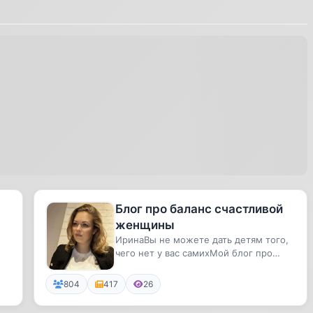
Блог про баланс счастливой
женщины
ИринаВы не можете дать детям того,
чего нет у вас самихМой блог про
баланс счастливой женщины3 сы...
804
417
26