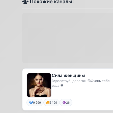
Похожие каналы:
Сила женщины
Здравствуй, дорогая! 🙂Очень тебе
рада ❤️
9 299
5 199
26