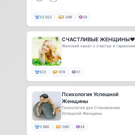
уличающе честно об отношениях...
33 923
3 396
29
СЧАСТЛИВЫЕ ЖЕНЩИНЫ❤️
Женский канал о счастье и гармони
623
1 619
31
Психология Успешной
Женщины
Психология для Становления
Успешной Женщины
3 880
1 080
24