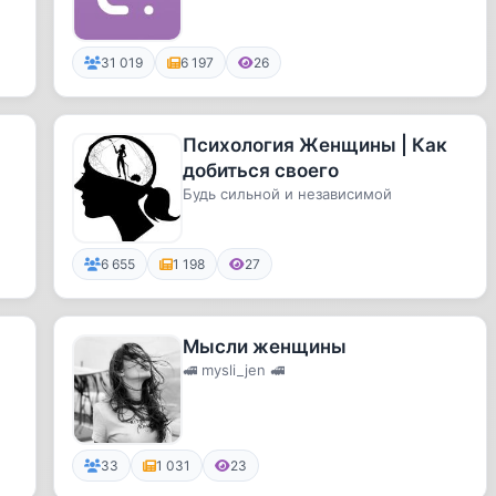
31 019
6 197
26
Психология Женщины | Как
и
добиться своего
Будь сильной и независимой
6 655
1 198
27
Мысли женщины
🚅 mysli_jen 🚅
33
1 031
23