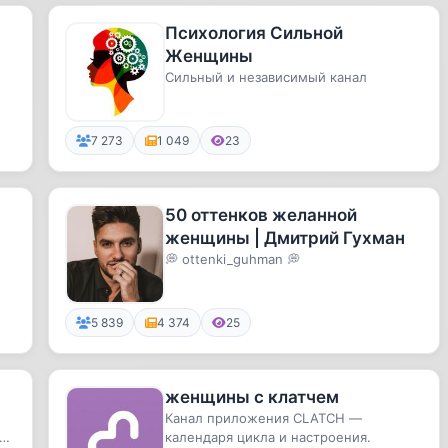
Психология Сильной
Женщины
Сильный и независимый канал
7 273
1 049
23
50 оттенков желанной
женщины | Дмитрий Гухман
💭 ottenki_guhman 💭
5 839
4 374
25
женщины с клатчем
м
Канал приложения CLATCH —
календаря цикла и настроения.