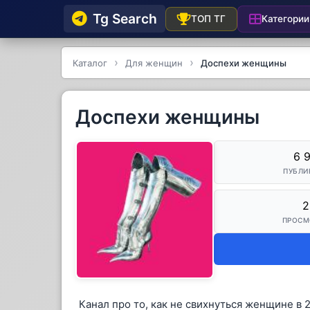
Tg Searсh
Категории
ТОП ТГ
Каталог
Для женщин
Доспехи женщины
Доспехи женщины
6 
ПУБЛИ
2
ПРОСМ
Канал про то, как не свихнуться женщине в 2