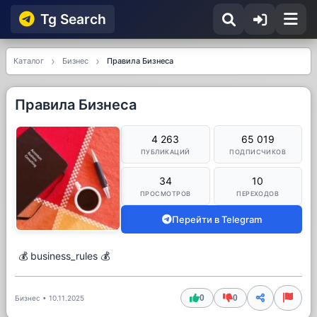
Tg Searсh
Каталог
Бизнес
Правила Бизнеса
Правила Бизнеса
4 263
65 019
ПУБЛИКАЦИЙ
ПОДПИСЧИКОВ
34
10
ПРОСМОТРОВ
ПЕРЕХОДОВ
Перейти в Telegram
💰 business_rules 💰
0
0
Бизнес
•
10.11.2025