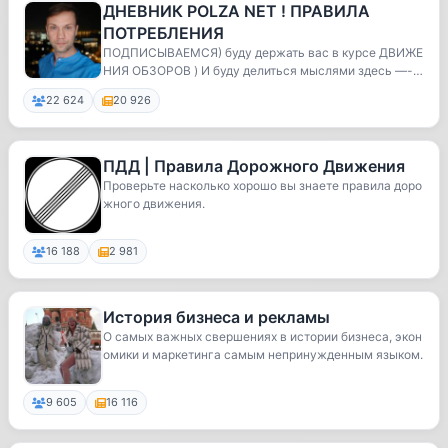
ДНЕВНИК POLZA NET ! ПРАВИЛА
ПОТРЕБЛЕНИЯ
ПОДПИСЫВАЕМСЯ) буду держать вас в курсе ДВИЖЕ
НИЯ ОБЗОРОВ ) И буду делиться мыслями здесь —- П
ИАРА...
22 624
20 926
ПДД | Правила Дорожного Движения
Проверьте насколько хорошо вы знаете правила доро
жного движения.
16 188
2 981
История бизнеса и рекламы
О самых важных свершениях в истории бизнеса, экон
омики и маркетинга самым непринужденным языком.
9 605
16 116