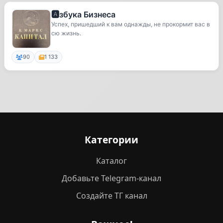
🅰️збука Бизнеса
Успех, пришедший к вам однажды, не прокормит вас в
сю жизнь.
90
1 133
Категории
Каталог
Добавьте Telegram-канал
Создайте ТГ канал