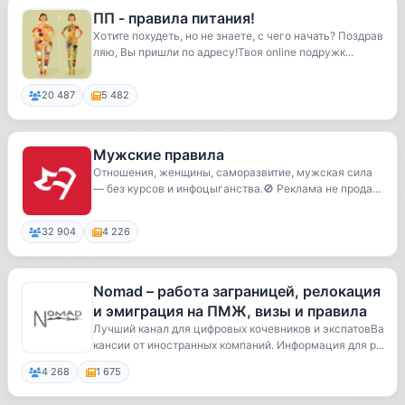
ПП - правила питания!
Хотите похудеть, но не знаете, с чего начать? Поздрав
ляю, Вы пришли по адресу!Твоя online подружк...
20 487
5 482
Мужские правила
Отношения, женщины, саморазвитие, мужская сила
— без курсов и инфоцыганства.🚫 Реклама не продает
ся!
32 904
4 226
Nomad – работа заграницей, релокация
и эмиграция на ПМЖ, визы и правила
Лучший канал для цифровых кочевников и экспатовВа
кансии от иностранных компаний. Информация для р...
4 268
1 675