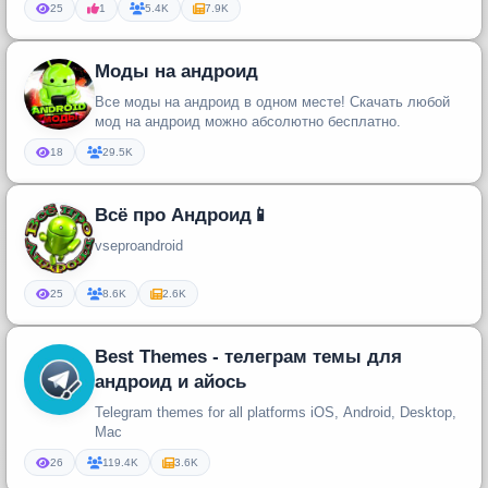
25
1
5.4K
7.9K
Моды на андроид
Все моды на андроид в одном месте! Скачать любой
мод на андроид можно абсолютно бесплатно.
18
29.5K
Всё про Андроид📱
vseproandroid
25
8.6K
2.6K
Best Themes - телеграм темы для
андроид и айось
Telegram themes for all platforms iOS, Android, Desktop,
Mac
26
119.4K
3.6K