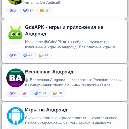
читы на OS Android!
26
5.8K
3.1K
GdeAPK - игры и приложения на
Андроид
На канале 😍GdeAPK❤️ ты найдёшь лучшие 👉
взломанные игры на андроид! Все платные игры из
Плей маркета будут размещаться у ...
30
47K
4.1K
Вселенная Андроид
🤖 Вселенная Андроид — бесплатные Premium-версии
и модификации твоих любимых приложений для
Android: 👾 Взломанные APK 💸 ...
54
1
71.7K
9.3K
Игры на Андроид
Скачивай платные игры бесплатно — хэштег #новое.
Самое интересное — хэштеги #анонс и #новости.
Возникли проблемы со скач...