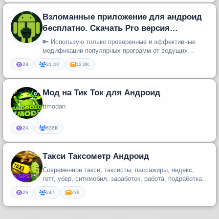
Взломанные приложение для андроид
бесплатно. Скачать Pro версия
приложения
🔑 Использую только проверенные и эффективные
модификации популярных программ от ведущих
разработчиков.
28
31.4K
12.8K
Мод на Тик Ток для Андроид
ttmodan
24
636K
Такси Таксометр Андроид
Современное такси, таксисты, пассажиры, яндекс,
гетт, убер, ситимобил, заработок, работа, подработка,
водители, таксомет...
26
247
239