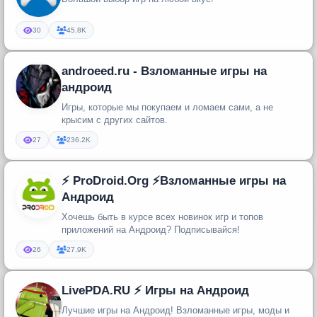
30
45.8K
androeed.ru - Взломанные игры на
андроид
Игры, которые мы покупаем и ломаем сами, а не
крысим с других сайтов.
27
236.2K
⚡️ ProDroid.Org ⚡️Взломанные игры на
Андроид
Хочешь быть в курсе всех новинок игр и топов
приложений на Андроид? Подписывайся!
26
27.9K
LivePDA.RU ⚡️ Игры на Андроид
Лучшие игры на Андроид! Взломанные игры, моды и