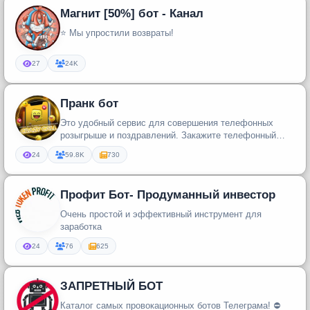
Магнит [50%] бот - Канал
⭐️ Мы упростили возвраты!
27
24K
Пранк бот
Это удобный сервис для совершения телефонных
розыгрыше и поздравлений. Закажите телефонный
пранк звонок, чтобы разыграть...
24
59.8K
730
Профит Бот- Продуманный инвестор
Очень простой и эффективный инструмент для
заработка
24
76
625
ЗАПРЕТНЫЙ БОТ
Каталог самых провокационных ботов Телеграма! ⛔️