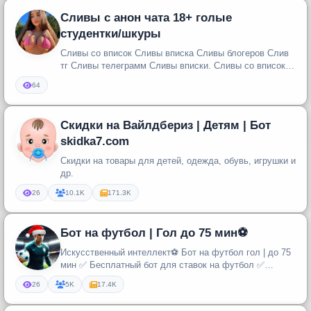
Сливы с анон чата 18+ голые
студентки/шкуры
Сливы со вписок Сливы вписка Сливы блогеров Слив
тг Сливы телеграмм Сливы вписки. Сливы со вписок
Сливы вписка Сливы...
64
Скидки на Вайлдбериз | Детям | Бот
skidka7.com
Скидки на товары для детей, одежда, обувь, игрушки и
др.
26
10.1K
171.3K
Бот на футбол | Гол до 75 мин⚽️
Искусственный интеллект⚽️ Бот на футбол гол | до 75
мин ✅ Бесплатный бот для ставок на футбол ✅
Алгоритм на гол до 75 ми...
26
5K
17.4K