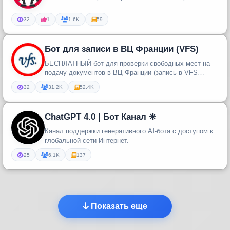
32
1
1.6K
59
Бот для записи в ВЦ Франции (VFS)
БЕСПЛАТНЫЙ бот для проверки свободных мест на
подачу документов в ВЦ Франции (запись в VFS
Global).
32
31.2K
52.4K
ChatGPT 4.0 | Бот Канал ✳️
Канал поддержки генеративного AI-бота с доступом к
глобальной сети Интернет.
25
6.1K
137
Показать еще