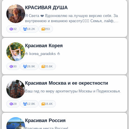
КРАСИВАЯ ДУША
Я Света ❤️ Вдохновляю на лучшую версию себя. За
внутреннюю и внешнюю красоту🧘🏼‍♀️ Семья, лайф,
эстетика, бьюти!
32
18.2K
353
Красивая Корея
⛵ korea_paradoks ⛵
30
26.9K
20.6K
Красивая Москва и ее окрестности
Ваш гид по миру архитектуры Москвы и Подмосковья.
28
12.8K
18.4K
Красивая Россия
Красивые места России!