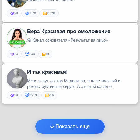
28
7.7K
12.2K
Вера Красивая про омоложение
🦋 Канал основателя «Результат на лицо»
24
244
19
И так красивая!
Меня зовут доктор Мельников, я пластический и
реконструктивный хирург. А это мой канал о
неестественной красоте 🤷🏻‍♂️
30
25.7K
936
Показать еще