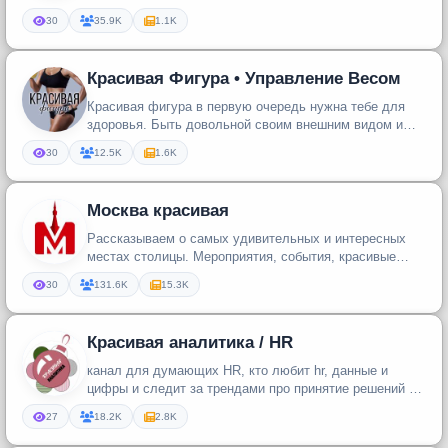
30
35.9K
1.1K
Красивая Фигура • Управление Весом
Красивая фигура в первую очередь нужна тебе для
здоровья. Быть довольной своим внешним видом и
всегда испытывать бодрост...
30
12.5K
1.6K
Москва красивая
Рассказываем о самых удивительных и интересных
местах столицы. Мероприятия, события, красивые
локации и заведения Москв...
30
131.6K
15.3K
Красивая аналитика / HR
канал для думающих HR, кто любит hr, данные и
цифры и следит за трендами про принятие решений на
основе hr-данных и авт...
27
18.2K
2.8K