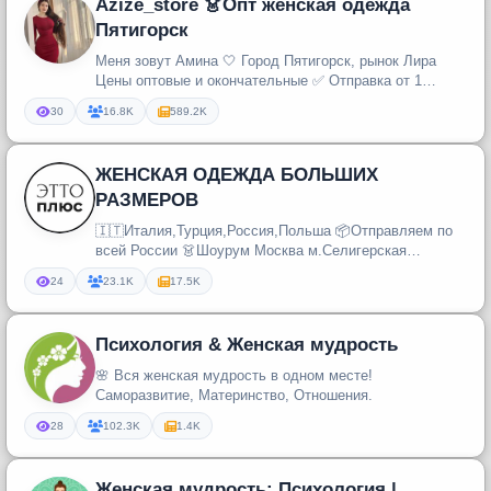
Azize_store 👗Опт женская одежда
Пятигорск
Меня зовут Амина 🤍 Город Пятигорск, рынок Лира
Цены оптовые и окончательные ✅ Отправка от 1
единицы🤍
30
16.8K
589.2K
ЖЕНСКАЯ ОДЕЖДА БОЛЬШИХ
РАЗМЕРОВ
🇮🇹Италия,Турция,Россия,Польша 📦Отправляем по
всей России 👗Шоурум Москва м.Селигерская
Дмитровское шоссе 81 📲 +7 (903) 51...
24
23.1K
17.5K
Психология & Женская мудрость
🌸 Вся женская мудрость в одном месте!
Саморазвитие, Материнство, Отношения.
28
102.3K
1.4K
Женская мудрость: Психология |