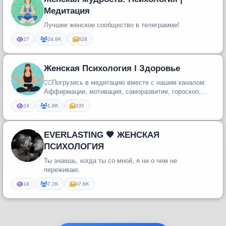
Медитация
Лучшее женское сообщество в телеграмме!
27
24.9K
828
Женская Психология l Здоровье
🧘‍♀️Погрузись в медитацию вместе с нашим каналом:
Аффирмации, мотивация, саморазвитие, гороскоп,
астрология, таро.
24
1.9K
335
EVERLASTING 🖤 ЖЕНСКАЯ
ПСИХОЛОГИЯ
Ты знаешь, когда ты со мной, я ни о чем не
переживаю.
18
7.2K
47.6K