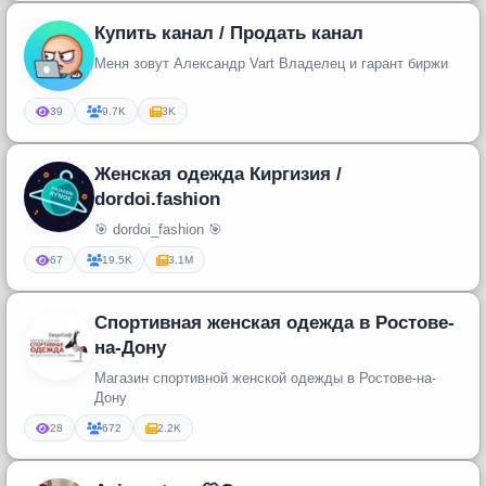
Купить канал / Продать канал
Меня зовут Александр Vart Владелец и гарант биржи
39
9.7K
3K
Женская одежда Киргизия /
dordoi.fashion
🎯 dordoi_fashion 🎯
67
19.5K
3.1M
Спортивная женская одежда в Ростове-
на-Дону
Магазин спортивной женской одежды в Ростове-на-
Дону
28
672
2.2K