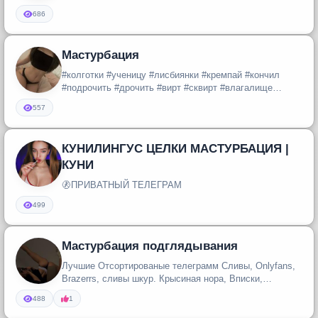
#настоящее #русское #домашнее...
686
Мастурбация
#колготки #ученицу #лисбиянки #кремпай #кончил
#подрочить #дрочить #вирт #сквирт #влагалище
#пизденка #пизда #отсосала #...
557
КУНИЛИНГУС ЦЕЛКИ МАСТУРБАЦИЯ |
КУНИ
🚷ПРИВАТНЫЙ ТЕЛЕГРАМ
499
Мастурбация подглядывания
Лучшие Отсортированые телеграмм Сливы, Onlyfans,
Brazerrs, сливы шкур. Крысиная нора, Вписки,
Вписали, новинки шкодниц ,...
488
1