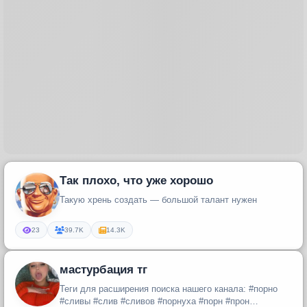
Так плохо, что уже хорошо
Такую хрень создать — большой талант нужен
23
39.7K
14.3K
мастурбация тг
Теги для расширения поиска нашего канала: #порно
#сливы #слив #сливов #порнуха #порн #прон