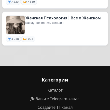
7 230
47 630
Женская Психология | Все о Женском
Как лучше понять женщин
4 088
1 093
Категории
Каталог
Добавьте Telegram-канал
Создайте ТГ канал