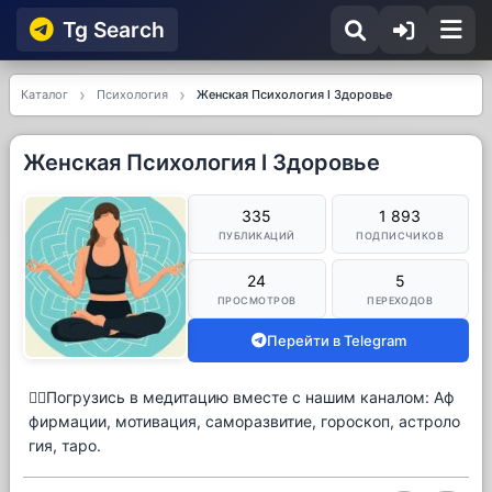
Tg Searсh
Каталог
Психология
Женская Психология l Здоровье
Женская Психология l Здоровье
335
1 893
ПУБЛИКАЦИЙ
ПОДПИСЧИКОВ
24
5
ПРОСМОТРОВ
ПЕРЕХОДОВ
Перейти в Telegram
🧘‍♀️Погрузись в медитацию вместе с нашим каналом: Аф
фирмации, мотивация, саморазвитие, гороскоп, астроло
гия, таро.