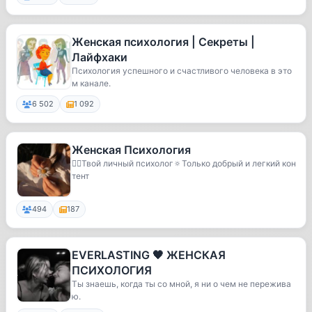
Женская психология | Секреты |
Лайфхаки
Психология успешного и счастливого человека в это
м канале.
6 502
1 092
Женская Психология
💆‍♀️Твой личный психолог🔅Только добрый и легкий кон
тент
494
187
EVERLASTING 🖤 ЖЕНСКАЯ
ПСИХОЛОГИЯ
Ты знаешь, когда ты со мной, я ни о чем не пережива
ю.