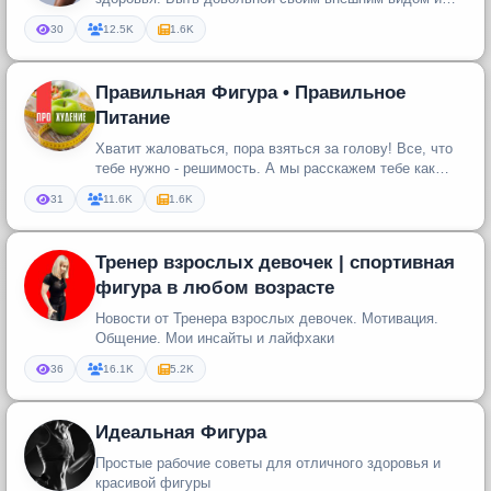
всегда испытывать бодрост...
30
12.5K
1.6K
Правильная Фигура • Правильное
Питание
Хватит жаловаться, пора взяться за голову! Все, что
тебе нужно - решимость. А мы расскажем тебе как
правильно питаться и...
31
11.6K
1.6K
Тренер взрослых девочек | спортивная
фигура в любом возрасте
Новости от Тренера взрослых девочек. Мотивация.
Общение. Мои инсайты и лайфхаки
36
16.1K
5.2K
Идеальная Фигура
Простые рабочие советы для отличного здоровья и
красивой фигуры