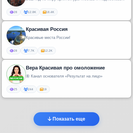
28
12.8K
18.4K
Красивая Россия
Красивые места России!
28
7.7K
12.2K
Вера Красивая про омоложение
🦋 Канал основателя «Результат на лицо»
25
244
19
Показать еще