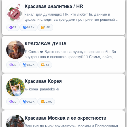
Красивая аналитика / HR
канал для думающих HR, кто любит hr, данные и
цифры и следит за трендами про принятие решений на
основе hr-данных и авт...
27
18.2K
2.8K
КРАСИВАЯ ДУША
Я Света ❤️ Вдохновляю на лучшую версию себя. За
внутреннюю и внешнюю красоту🧘🏼‍♀️ Семья, лайф,
эстетика, бьюти!
32
18.2K
353
Красивая Корея
⛵ korea_paradoks ⛵
30
26.9K
20.6K
Красивая Москва и ее окрестности
Ваш гид по миру архитектуры Москвы и Подмосковья.