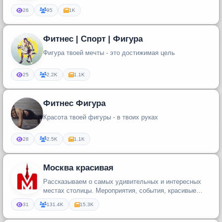
26
95
1K
Фитнес | Спорт | Фигура
Фигура твоей мечты - это достижимая цель
25
2.2K
1.1K
Фитнес Фигура
Красота твоей фигуры - в твоих руках
28
2.5K
1.1K
Москва красивая
Рассказываем о самых удивительных и интересных
местах столицы. Мероприятия, события, красивые
локации и заведения Москв...
31
131.4K
15.3K