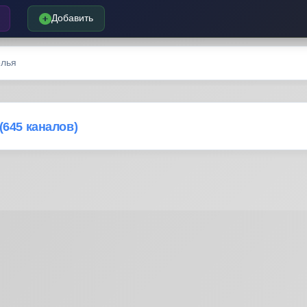
Добавить
елья
(645 каналов)