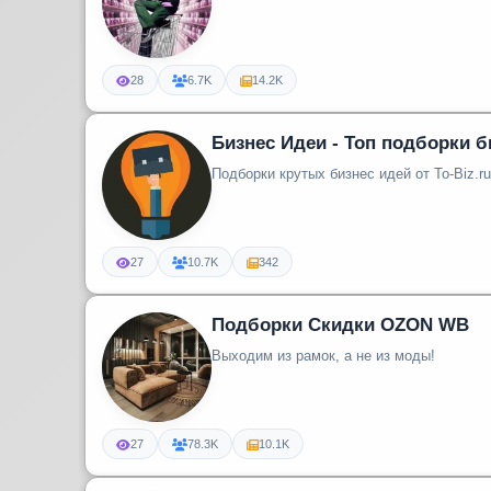
28
6.7K
14.2K
Бизнес Идеи - Топ подборки б
Подборки крутых бизнес идей от To-Biz.ru
27
10.7K
342
Подборки Скидки OZON WB
Выходим из рамок, а не из моды!
27
78.3K
10.1K