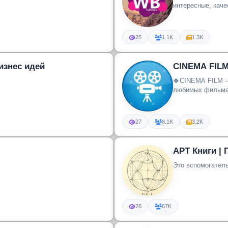
интересные, каче
25
1.1K
1.3K
изнес идей
CINEMA FIL
🍀CINEMA FILM –
любимых фильмах 
27
8.1K
3.2K
АРТ Книги |
Это вспомогател
26
67K