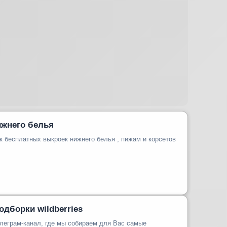
жнего белья
 бесплатных выкроек нижнего белья , пижам и корсетов
Подборки wildberries
телеграм-канал, где мы собираем для Вас самые