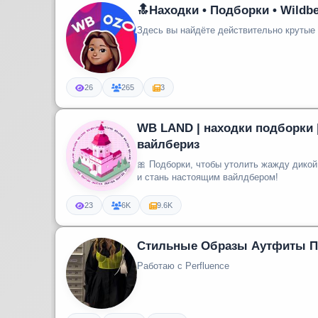
🔝Находки • Подборки • Wildbe
Здесь вы найдёте действительно крутые 
26
265
3
WB LAND | находки подборки 
вайлбериз
🎀 Подборки, чтобы утолить жажду дикой эстетики! 🌸Прис
и стань настоящим вайлдбером!
23
6K
9.6K
Стильные Образы Аутфиты П
Работаю с Perfluence