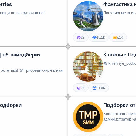
rries
Фантастика 
вещи по выгодной цене!
Популярные книг
22
15.1K
5.1K
| вб вайлдбериз
Книжные По
📚 knizhnye_podbo
оединяйся к нам
24
21.8K
одборки
Подборки о
Бесплатная помощ
администратор ка