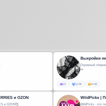
Выкройки ни
.
Огромный сборник
✂️
23
12.9K
14.4K
ERRIES и OZON
WildPicks | 
ES и OZON🥰
WildPicks - это 