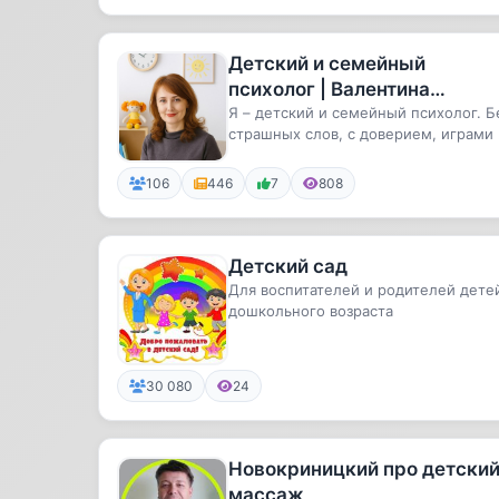
Детский и семейный
психолог | Валентина
Назарова
Я – детский и семейный психолог. Б
страшных слов, с доверием, играми 
результатом. Про тревожн...
106
446
7
808
Детский сад
Для воспитателей и родителей дете
дошкольного возраста
30 080
24
Новокриницкий про детски
массаж