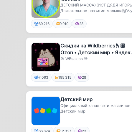
ДЕТСКИЙ МАССАЖИСТ ДЯДЯ ИГОРЬ
Двигательное развитие малыша🙌Уч
мам массажу и лфк🧑‍🎓ОНЛАЙН-КУР
физ...
89 216
9 910
28
Скидки на Wildberries🫰🏽
Ozon • Детский мир • Яндек
Маркет • Промокоды •
🎯 WBsaless 🎯
Вайлдберриз • Озон • Рубли 
7 093
195 315
28
Детский мир
Официальный канал сети магазинов
Детский мир
66 824
12 327
23