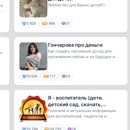
🚼
Wildberries для Ваших детей💘
у
С
3 929
3 864
31
Гончарова про деньги
с
Как создать пассивный доход для
проживания сейчас и на будущее в
том числе? Как научиться управля...
з
16 556
6 117
23
Я - воспитатель (дети,
детский сад, скачать,
бесплатно, информацию,
Полезная и актуальная информация
для воспитателей, педагогов и
книги)
родителей. Для всех, кому интересн...
35 794
139 735
24