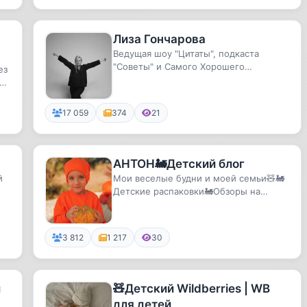
Лиза Гончарова
Ведущая шоу "Цитаты", подкаста
"Советы" и Самого Хорошего
ез
Подкаста.
и
17 059
374
21
АНТОН🚂Детский блог
й
Мои веселые будни и моей семьи🧸🚂
Детские распаковки🚂Обзоры на
мультики и фильмы🚂Детские занятия
и ...
3 812
1 217
30
й
🧸Детский Wildberries | WB
для детей