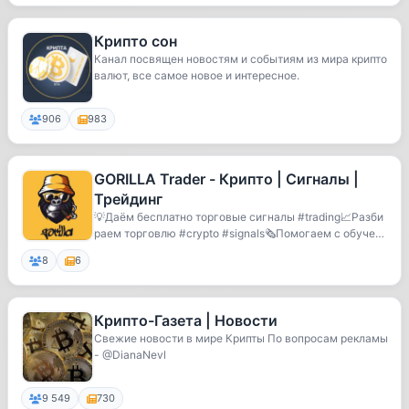
Крипто сон
Канал посвящен новостям и событиям из мира крипто
валют, все самое новое и интересное.
906
983
GORILLA Trader - Крипто | Сигналы |
Трейдинг
💡Даём бесплатно торговые сигналы #trading📈Разби
раем торговлю #crypto #signals🗞Помогаем с обучени
е...
8
6
Крипто-Газета | Новости
Свежие новости в мире Крипты По вопросам рекламы
- @DianaNevl
9 549
730