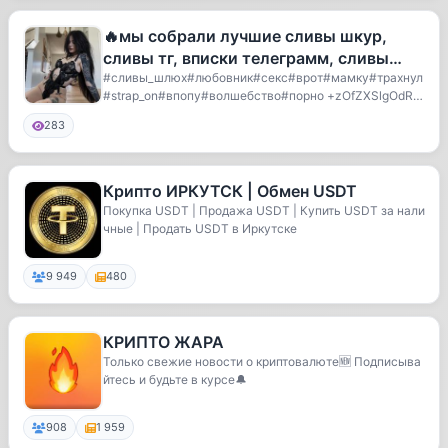
🔥мы собрали лучшие сливы шкур,
сливы тг, вписки телеграмм, сливы
вписок, сливы девушек
#сливы_шлюх#любовник#секс#врот#мамку#трахнул
#strap_on#впопу#волшебство#порно +zOfZXSlgOdRjO
GMy
283
Крипто ИРКУТСК | Обмен USDT
Покупка USDT | Продажа USDT | Купить USDT за нали
чные | Продать USDT в Иркутске
9 949
480
КРИПТО ЖАРА
Только свежие новости о криптовалюте🆕 Подписыва
йтесь и будьте в курсе🔔
908
1 959