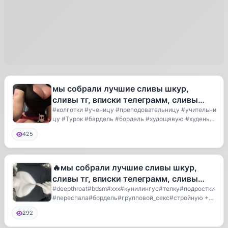
мы собрали лучшие сливы шкур,
сливы тг, вписки телеграмм, сливы
вписок, сливы девушек ✨Приятного
#колготки #ученицу #преподовательницу #учительни
цу #Турок #бардель #бордель #худощявую #худеньку
про
ю...
425
🔥мы собрали лучшие сливы шкур,
сливы тг, вписки телеграмм, сливы
вписок, сливы девушек⚡️
#deepthroat#bdsm#xxx#кунилингус#телку#подростки
#переспала#бордель#групповой_секс#стройную +R1
fQ2N...
292