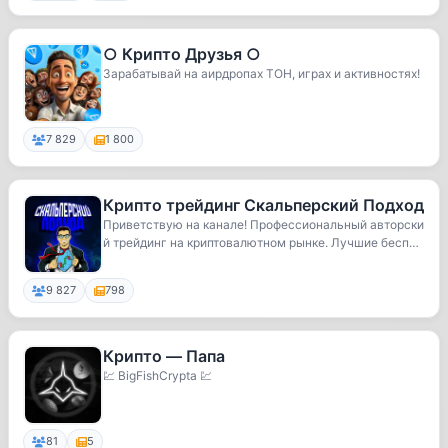
○ Крипто Друзья ○
Зарабатывай на аирдропах ТОН, играх и активностях!
7 829
1 800
Крипто трейдинг Скальперский Подход
Приветствую на канале! Профессиональный авторски
й трейдинг на криптовалютном рынке. Лучшие беспл
а...
9 827
798
Крипто — Папа
💹 BigFishCrypta 💹
81
5