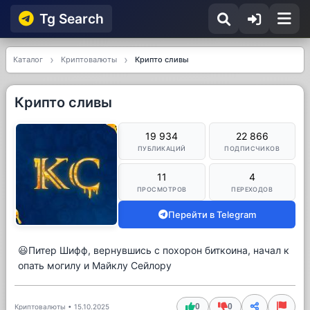
Tg Searсh
Каталог
Криптовалюты
Крипто сливы
Крипто сливы
19 934
22 866
ПУБЛИКАЦИЙ
ПОДПИСЧИКОВ
11
4
ПРОСМОТРОВ
ПЕРЕХОДОВ
Перейти в Telegram
😃Питер Шифф, вернувшись с похорон биткоина, начал к
опать могилу и Майклу Сейлору
0
0
Криптовалюты
•
15.10.2025