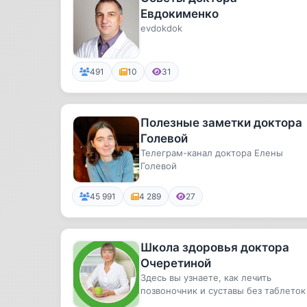
Евдокименко
evdokdok
491
10
31
Полезные заметки доктора
Голевой
Телеграм-канал доктора Елены
Голевой
45 991
4 289
27
Школа здоровья доктора
Очеретиной
Здесь вы узнаете, как лечить
позвоночник и суставы без таблеток
операций☺️✅Причины, симптомы за..