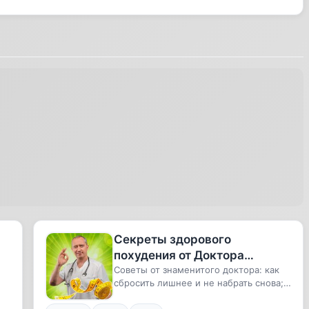
Секреты здорового
похудения от Доктора
Шишонина
Советы от знаменитого доктора: как
сбросить лишнее и не набрать снова;
получать удовольствие от п...