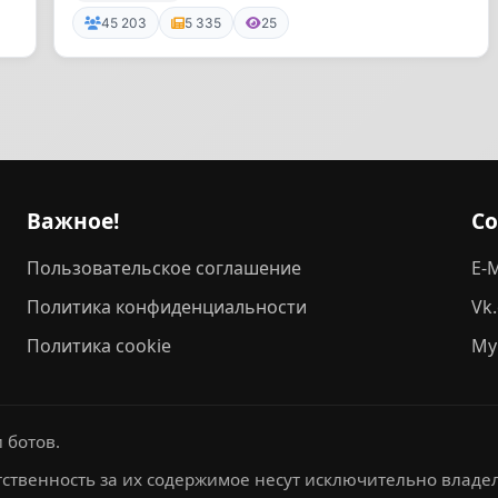
сверлю 24/7
45 203
5 335
25
Важное!
С
Пользовательское соглашение
E-M
Политика конфиденциальности
Vk
Политика cookie
My
 ботов.
ственность за их содержимое несут исключительно владел