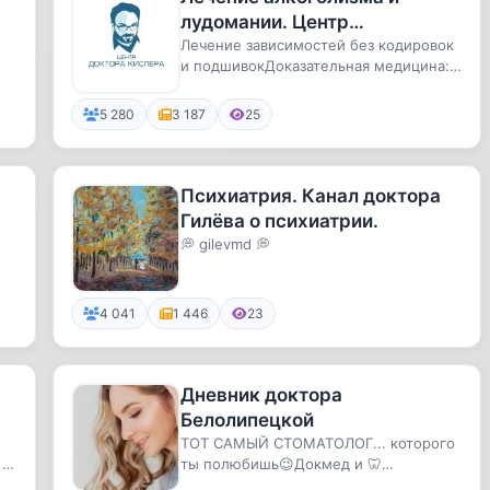
лудомании. Центр
доказательной психотерапии
Лечение зависимостей без кодировок
и подшивокДоказательная медицина:
и наркологии доктора
CBT, MI.Помог тысячам семей>...
Кислера| Помо
5 280
3 187
25
Психиатрия. Канал доктора
Гилёва о психиатрии.
💭 gilevmd 💭
4 041
1 446
23
Дневник доктора
Белолипецкой
ТОТ САМЫЙ СТОМАТОЛОГ... которого
 и
ты полюбишь😉Докмед и 🦷
.
профилактика Живу жизнь, а не