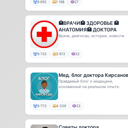
6 655
1 198
27
🏥ВРАЧИ🏥 ЗДОРОВЬЕ 🏥
АНАТОМИЯ🏥 ДОКТОРА
Врачи, диагнозы, истории, новости
9 732
2 672
22
Мед. блог доктора Кирсано
Правдивый блог о медицине,
основанный на реальном опыте.
6 773
4 339
23
Советы доктора