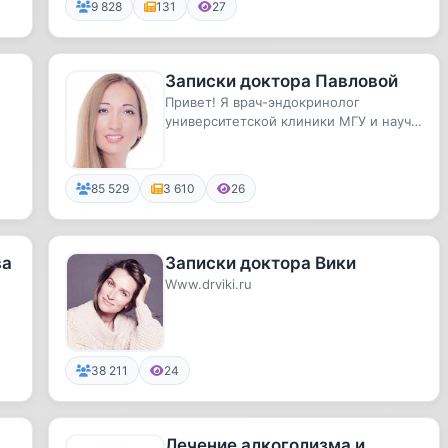
9 828
131
27
Записки доктора Павловой
Привет! Я врач-эндокринолог
университетской клиники МГУ и науч.
рук. «Клиники системной медицины»...
85 529
3 610
26
ва
Записки доктора Вики
Www.drviki.ru
38 211
24
Лечение алкоголизма и