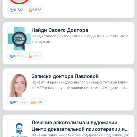
9 732
2 672
Найди Своего Доктора
Найди своего доктораКанал о медицине и всем, что е
ё окружает.
9 237
3 235
Записки доктора Павловой
Привет! Я врач-эндокринолог университетской клини
ки МГУ и науч. рук. «Клиники системной медицины»...
85 529
3 610
Лечение алкоголизма и лудомании.
Центр доказательной психотерапии и
наркологии доктора Кислера| Помо
Лечение зависимостей без кодировок и подшивокДок