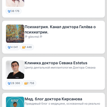
38 176
Психиатрия. Канал доктора Гилёва о
психиатрии.
💭 gilevmd 💭
4 041
1 446
Клиника доктора Севака Estetus
Центр дентальной имплантологии Доктора Севака
28 366
2 758
Мед. блог доктора Кирсанова
Правдивый блог о медицине, основанный на реально