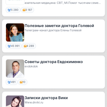
азательная медицина: CBT, MI.Помог тысячам семей
>...
5 280
3 187
Полезные заметки доктора Голевой
Телеграм-канал доктора Елены Голевой
45 991
4 289
Советы доктора Евдокименко
evdokdok
491
10
Записки доктора Вики
Www.drviki.ru