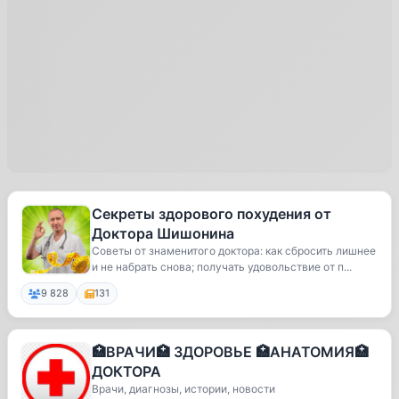
Секреты здорового похудения от
Доктора Шишонина
Советы от знаменитого доктора: как сбросить лишнее
и не набрать снова; получать удовольствие от п...
9 828
131
🏥ВРАЧИ🏥 ЗДОРОВЬЕ 🏥АНАТОМИЯ🏥
ДОКТОРА
Врачи, диагнозы, истории, новости