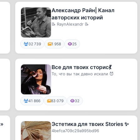
Александр Райн| Канал
авторских историй
📝 RaynAlexandr 📝
32 739
1 958
25
Все для твоих сторис💃
То, что вы так давно искали 😈
41 866
83 079
32
й»
Эстетика для твоих Stories ✨
4befca709c29a995bd96