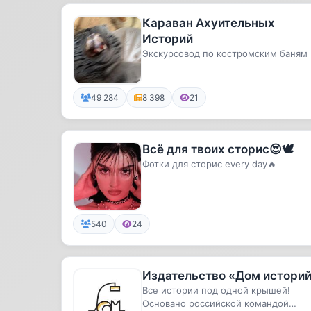
Караван Ахуительных
Историй
Экскурсовод по костромским баням
49 284
8 398
21
Всё для твоих сторис😍🕊
Фотки для сторис every day🔥
540
24
Издательство «Дом истори
Все истории под одной крышей!
Основано российской командой