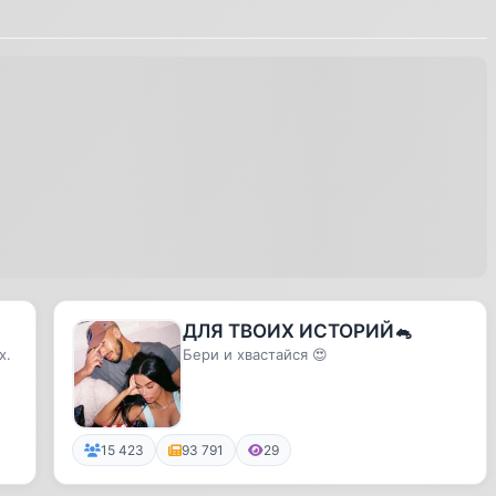
ДЛЯ ТВОИХ ИСТОРИЙ🐁
х.
Бери и хвастайся 😍
15 423
93 791
29