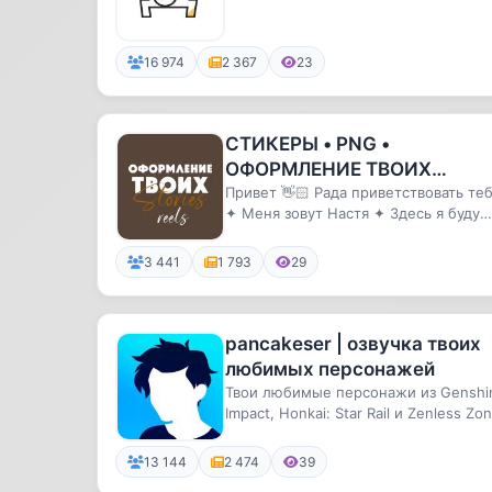
книжного сервиса Storytel.
16 974
2 367
23
СТИКЕРЫ • PNG •
ОФОРМЛЕНИЕ ТВОИХ
STORIES
Привет 👋🏻 Рада приветствовать те
✦ Меня зовут Настя ✦ Здесь я буду
делиться с Вами авторскими P...
3 441
1 793
29
pancakeser | озвучка твоих
любимых персонажей
Твои любимые персонажи из Genshi
Impact, Honkai: Star Rail и Zenless Zo
Zero на русском язык...
13 144
2 474
39