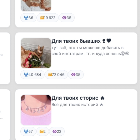
36
19 622
35
Для твоих бывших🍷🖤
тут всё, что ты можешь добавить в
свой инстаграм, тг, и куда хочешь🤫🤪
бя
40 684
72 046
35
Для твоих сторис 🔥
Всё для твоих историй 🔥
n
ne
57
2
22