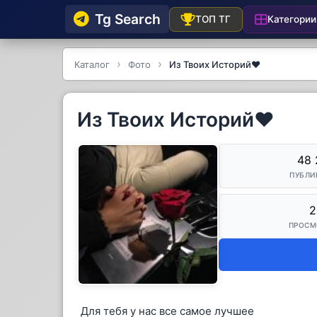
Tg Searсh
Категории
ТОП ТГ
Каталог
Фото
Из Твоих Историй❤️
Из Твоих Историй❤️
48 
ПУБЛИ
2
ПРОСМ
Для тебя у нас все самое лучшее