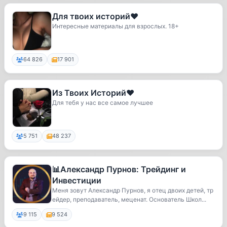
Для твоих историй❤️
Интересные материалы для взрослых. 18+
64 826
17 901
Из Твоих Историй❤️
Для тебя у нас все самое лучшее
5 751
48 237
📊Александр Пурнов: Трейдинг и
Инвестиции
Меня зовут Александр Пурнов, я отец двоих детей, тр
ейдер, преподаватель, меценат. Основатель Школ...
9 115
9 524