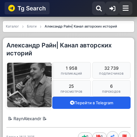
Tg Searсh
Каталог
Блоги
Александр Райн| Канал авторских историй
Александр Райн| Канал авторских
историй
1 958
32 739
ПУБЛИКАЦИЙ
ПОДПИСЧИКОВ
25
6
ПРОСМОТРОВ
ПЕРЕХОДОВ
Перейти в Telegram
📝 RaynAlexandr 📝
0
0
Блоги
•
16.11.2025