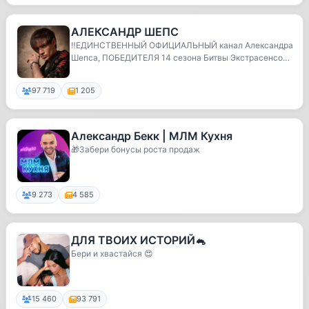
АЛЕКСАНДР ШЕПС
‼️ЕДИНСТВЕННЫЙ ОФИЦИАЛЬНЫЙ канал Александра
Шепса, ПОБЕДИТЕЛЯ 14 сезона Битвы Экстрасенсов
и учас...
97 719
1 205
Александр Бекк | МЛМ Кухня
🎁Забери бонусы роста продаж
9 273
4 585
ДЛЯ ТВОИХ ИСТОРИЙ🐁
Бери и хвастайся 😍
15 460
93 791