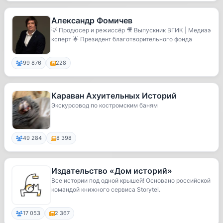
Александр Фомичев
💡 Продюсер и режиссёр 🎥 Выпускник ВГИК | Медиаэ
ксперт 🌟 Президент благотворительного фонда
99 876
228
Караван Ахуительных Историй
Экскурсовод по костромским баням
49 284
8 398
Издательство «Дом историй»
Все истории под одной крышей! Основано российской
командой книжного сервиса Storytel.
17 053
2 367