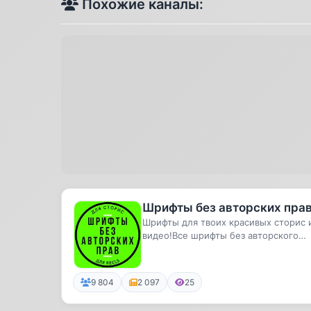
Похожие каналы:
Шрифты без авторских пра
Шрифты для твоих красивых сторис 
видео!Все шрифты без авторского
права и ты можешь смело ими по...
9 804
2 097
25