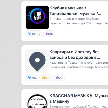
Клубная музыка /
Танцевальная музыка /
Лучшая музыка
Списки песен в жанре Клубная
музыка: от нулевых до 2020 года. Не
слушай людей, слушай музыку.
19 012
35
Квартиры в Ипотеку без
взноса и без доходов в
Ташкенте на uyoltin.uz |
Квартиры в Ташкенте Uyoltin.uzArzon
uy narxlari, Kvartira Ipotekaga Toshken
Kvartira uylar ipoteka daroma
shaxrida sotib oling...
596
800
22
КЛАССНАЯ МУЗЫКА |Музы
в Машину
Ежедневные подборки! Только лучш