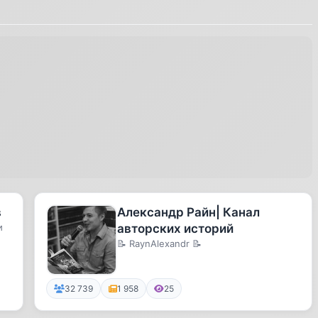
в
Александр Райн| Канал
и
авторских историй
📝 RaynAlexandr 📝
32 739
1 958
25