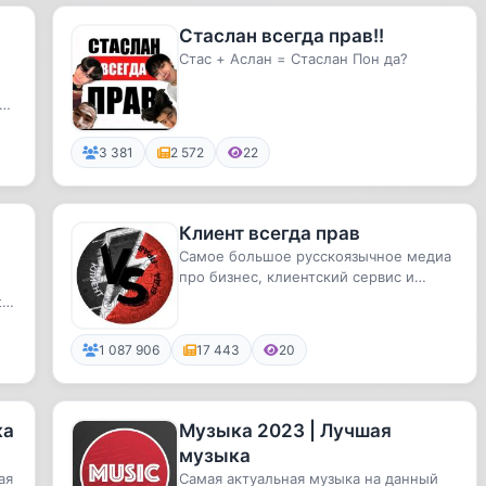
Стаслан всегда прав!!
Стас + Аслан = Стаслан Пон да?
3 381
2 572
22
Клиент всегда прав
Самое большое русскоязычное медиа
про бизнес, клиентский сервис и
маркетинг.
t
1 087 906
17 443
20
ка
Музыка 2023 | Лучшая
музыка
ая
Самая актуальная музыка на данный