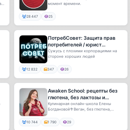
за
момент времени.
28 447
25
ПотребСовет: Защита прав
потребителей / юрист
Василий Черепанов
Сужусь с плохими корпорациями на
стороне хороших людей
12 832
347
26
Awaken School: рецепты без
глютена, без лактозы и
а
сахара
Кулинарная онлайн-школа Елены
Богдановой🥦Веган, без глютена,
низкоуглеводные — десерты и блюда
на...
10 744
1 790
29