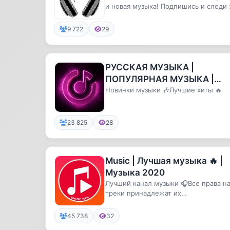
и новая музыка! Подпишись и следи 
популярной музыкой!
9 722
29
РУССКАЯ МУЗЫКА |
ПОПУЛЯРНАЯ МУЗЫКА |
НОВИНКИ МУЗЫКИ
Новинки музыки 🎶Лучшие хиты 🔥
23 825
28
Music | Лучшая музыка 🔥 |
Музыка 2020
Лучший канал музыки 🎧Все права н
треки принадлежат их
правообладателям. Треки взяты в
свободных ...
45 738
32