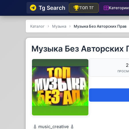
Tg Searсh
Категории
ТОП ТГ
Каталог
Музыка
Музыка Без Авторских Прав
Музыка Без Авторских 
2
ПРОСМ
🎸 music_creative 🎸