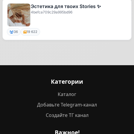
Эстетика для твоих Stories ✨
4befca709c29a995bd96
36
19 622
Категории
Каталог
Добавьте Telegram-канал
Создайте ТГ канал
Важное!