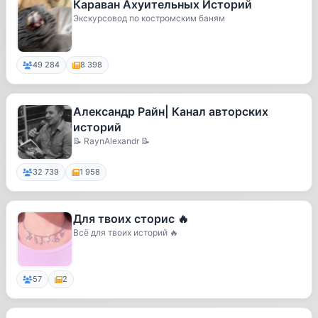
Караван Ахуительных Историй
Экскурсовод по костромским баням
49 284
8 398
Александр Райн| Канал авторских
историй
📝 RaynAlexandr 📝
32 739
1 958
Для твоих сторис 🔥
Всё для твоих историй 🔥
57
2