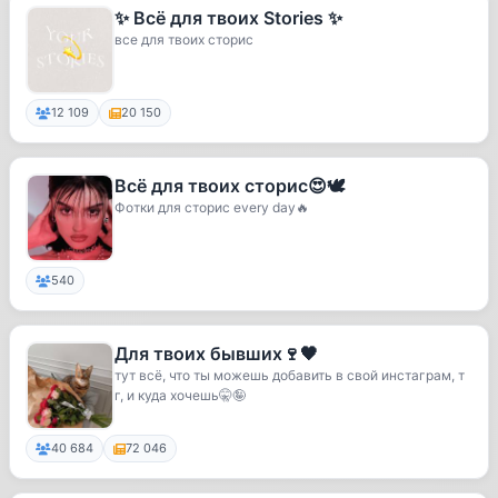
✨ Всё для твоих Stories ✨
все для твоих сторис
12 109
20 150
Всё для твоих сторис😍🕊
Фотки для сторис every day🔥
540
Для твоих бывших🍷🖤
тут всё, что ты можешь добавить в свой инстаграм, т
г, и куда хочешь🤫🤪
40 684
72 046