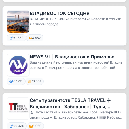
ВЛАДИВОСТОК СЕГОДНЯ
ВЛАДИВОСТОК Самые интересные новости и событи
я в твоём городе!
61 362
3 482
NEWS.VL | Владивосток и Приморье
Ваш надежный источник актуальных новостей Владив
остока и Приморья - всегда в эпицентре событий!
67 211
78 001
Сеть турагентств TESLA TRAVEL ✈️
Владивосток | Хабаровск | Туры,
авиабилеты
🏖 Путешествия и авиабилеты ✈️🔥 Горящие туры🏢 О
фисы продаж: Владивосток, Хабаровск👩🏼‍💻 Работае
м бе...
66 436
6 969