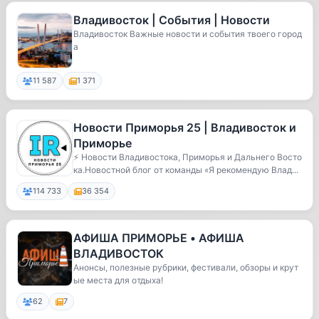
Владивосток | События | Новости
Владивосток Важные новости и события твоего город
а
11 587
1 371
Новости Приморья 25 | Владивосток и
Приморье
⚡️ Новости Владивостока, Приморья и Дальнего Восто
ка.Новостной блог от команды «Я рекомендую Влад...
114 733
36 354
АФИША ПРИМОРЬЕ • АФИША
ВЛАДИВОСТОК
Анонсы, полезные рубрики, фестивали, обзоры и крут
ые места для отдыха!
62
7