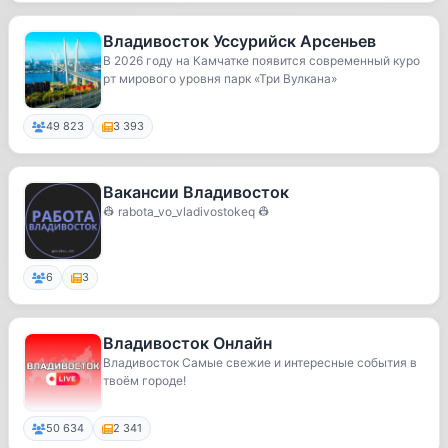
Владивосток Уссурийск Арсеньев
В 2026 году на Камчатке появится современный куро
рт мирового уровня парк «Три Вулкана»
49 823
3 393
Вакансии Владивосток
👷 rabota_vo_vladivostokeq 👷
6
3
Владивосток Онлайн
Владивосток Самые свежие и интересные события в
твоём городе!
50 634
2 341