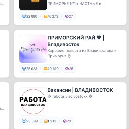
я,
ПРИМОРЬЕ №1🔸ЧАСТНЫЕ и
КОММЕРЧЕСКИЕ ОБЪЯВЛЕНИЯ
🔸СОТРУДНИЧЕСТВО и РЕКЛАМА
22 880
76 273
27
ПРИМОРСКИЙ РАЙ 💙 |
Владивосток
Хорошие новости из Владивостока и
Приморья 😊
25 923
40 610
25
Вакансии | ВЛАДИВОСТОК
👷 rabota_vladivostokx 👷
ня
23 389
1 313
20