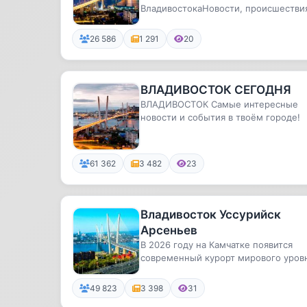
ВладивостокаНовости, происшестви
мероприятия
26 586
1 291
20
ВЛАДИВОСТОК СЕГОДНЯ
ВЛАДИВОСТОК Самые интересные
новости и события в твоём городе!
61 362
3 482
23
Владивосток Уссурийск
Арсеньев
В 2026 году на Камчатке появится
современный курорт мирового уров
парк «Три Вулкана»
49 823
3 398
31