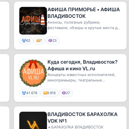
АФИША ПРИМОРЬЕ • АФИША
ВЛАДИВОСТОК
Анонсы, полезные рубрики,
фестивали, обзоры и крутые места для
отдыха!
62
7
23
Куда сегодня, Владивосток?
Афиша и кино VL.ru
Концерты известных исполнителей,
кинопремьеры, театральные
постановки, выставки, экскурсии и …
ку...
41 678
9 916
27
ВЛАДИВОСТОК БАРАХОЛКА
VDK №1
🔸БАРАХОЛКА ВЛАДИВОСТОК