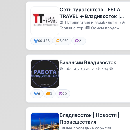
Сеть турагентств TESLA
TRAVEL ✈️ Владивосток |
Хабаровск | Туры,
🏖 Путешествия и авиабилеты ✈️🔥
Горящие туры🏢 Офисы продаж:
авиабилеты
Владивосток, Хабаровск👩🏼‍💻
Работаем бе...
66 436
6 969
21
Вакансии Владивосток
👷 rabota_vo_vladivostokeq 👷
6
3
20
Владивосток | Новости |
Происшествия
Самые последние события