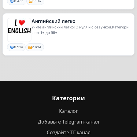
8 436
3 947
Английский легко
Учите английский легко! С нуля и с озвучкой.Категори
я: от 1+ до 99+
8 914
2 634
Категории
Каталог
Добавьте Telegram-канал
Создайте ТГ канал