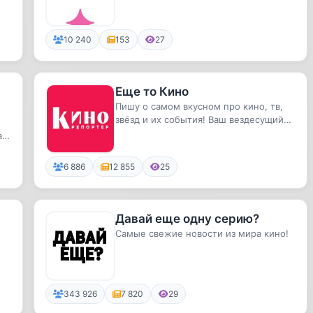
приложения Move Up. Релиз уже
скоро. С...
10 240
153
27
Еще то Кино
Пишу о самом вкусном про кино, тв,
звёзд и их события! Ваш вездесущий
КиноРепортёр.
,
6 886
12 855
25
Давай еще одну серию?
Самые свежие новости из мира кино!
343 926
7 820
29