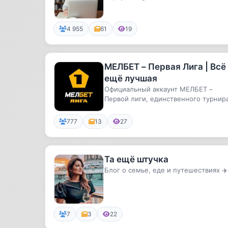
4 955
61
19
МЕЛБЕТ – Первая Лига | Всё
ещё лучшая
Официальный аккаунт МЕЛБЕТ –
Первой лиги, единственного турнира
где Калининград встречается с Ха...
777
13
27
Та ещё штучка
Блог о семье, еде и путешествиях ✈️
7
3
22