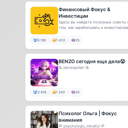
Финансовый Фокус &
Инвестиции
Здесь вы найдете полезные советы 
том, как зарабатывать и инвестирова
свои деньги.Мы расскажем...
6 160
1 432
25
BENZO сегодня еще дела😤
📝 benzopolan 📝
3 918
1 240
20
Психолог Ольга | Фокус
внимания
💭 psychologic_mindful 💭