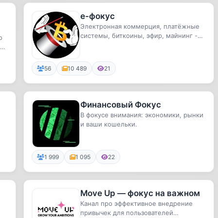
e-фокус
Электронная коммерция, платёжные
системы, биткоины, эфир, майнинг -
о
отборные новости, собраны вру...
ть
56
10 489
21
Финансовый Фокус
В фокусе внимания: экономики, рынки
и ваши кошельки.
1 999
1 095
22
Move Up — фокус на важном
Канал про эффективное внедрение
привычек для пользователей