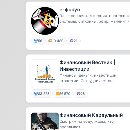
e-фокус
Электронная коммерция, платёжны
системы, биткоины, эфир, майнинг -
отборные новости, собраны вру...
56
10 489
21
Финансовый Вестник |
Инвестиции
Финансы, деньги, инвестиции,
стратегии. Сотрудничество
@marianazarov
83 228
56 579
28
Финансовый Караульный
Смотрим на воду, ждем, кто
проплывет.