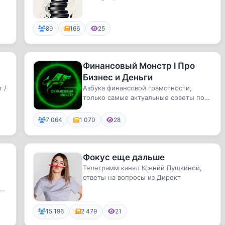
89
166
25
Финансовый Монстр l Про
Бизнес и Деньги
 /
Азбука финансовой грамотности,
только самые актуальные советы по
бизнесу в современных условиях!
7 064
1 070
28
Фокус еще дальше
Телеграмм канал Ксении Пушкиной,
ответы на вопросы из Директ
ую
15 196
2 479
21