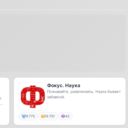
Фокус. Наука
Познавайте, развлекаясь. Наука бывает
забавной.
о
ть
9 775
16 751
42