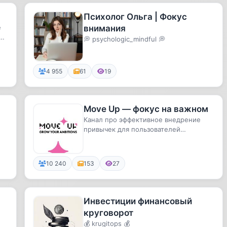
Психолог Ольга | Фокус
е
внимания
💭 psychologic_mindful 💭
4 955
61
19
Move Up — фокус на важном
Канал про эффективное внедрение
привычек для пользователей
приложения Move Up. Релиз уже
скоро. С...
10 240
153
27
Инвестиции финансовый
круговорот
💰 krugitops 💰