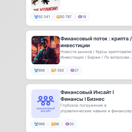
92 341
50 787
18
Финансовый поток : крипта /
инвестиции
Новости рынков / Курсы криптовалют
Инвестиции / Биржи / По вопросам
сотрудничества: @smmission_...
866
1 593
27
Финансовый Инсайт l
Финансы l Бизнес
Глубокое погружение в
управленческие навыки и финансов
проницательность для обеспечения
стабиль...
966
98
20