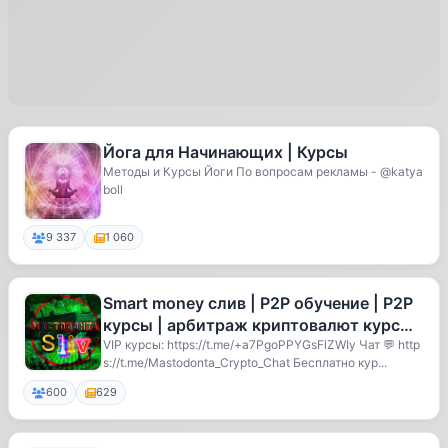
Йога для Начинающих | Курсы
Методы и Курсы Йоги По вопросам рекламы - @katya
boll
9 337
1 060
Smart money слив | P2P обучение | P2P
курсы | арбитраж криптовалют курсы |
Скальпинг курсы | Смарт М
VIP курсы: https://t.me/+a7PgoPPYGsFlZWIy Чат 💬 http
s://t.me/Mastodonta_Crypto_Chat Бесплатно кур...
600
629