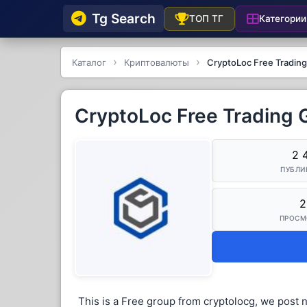
Tg Searсh
Категории
ТОП ТГ
Каталог
Криптовалюты
CryptoLoc Free Tradin
CryptoLoc Free Trading 
2 
ПУБЛИ
2
ПРОСМ
This is a Free group from cryptolocg, we post 