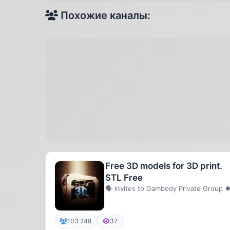
Похожие каналы:
Free 3D models for 3D print.
STL Free
🗣 Invites to Gambody Private Group 
103 248
37