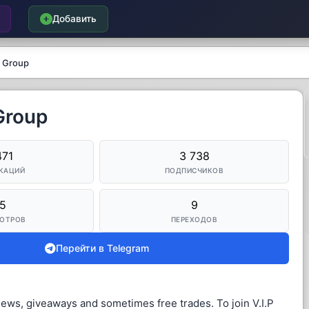
Добавить
g Group
Group
471
3 738
КАЦИЙ
ПОДПИСЧИКОВ
5
9
ОТРОВ
ПЕРЕХОДОВ
Перейти в Telegram
news, giveaways and sometimes free trades. To join V.I.P