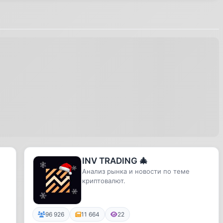
INV TRADING 🎄
Анализ рынка и новости по теме
криптовалют.
⏺
96 926
11 664
22