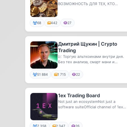
ВОЗМОЖНОСТЬ ДЛЯ ТЕХ, КТО
ПРОПУСТИЛ ДРОП TWT
68
442
27
Дмитрий Щукин | Crypto
Trading
💹 Торгую альткоинами внутри дня.
Без тех анализа, смарт мани и
индикаторов ↓🔎 Анализирую
совершен...
51 884
1 715
22
1ex Trading Board
Not just an ecosystemNot just a
software suiteOfficial channel of 1ex
Trading Board, your top cho...
7 358
2 347
26