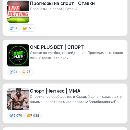
Прогнозы на спорт | Ставки
Прогнозы на спорт | Ставки
94
1 770
ONE PLUS BET | СПОРТ
Ставки на футбол, хоккей,теннис. Проходимость около
80%. Ставки -это риск
91
178
Спорт |Фитнес | ММА
Спортивное сообщество🔥Каждый день - самые акту
альные новости из мира спорта!✔️Бодибилдинг✔️Пауэ
рл...
9 070
7 038