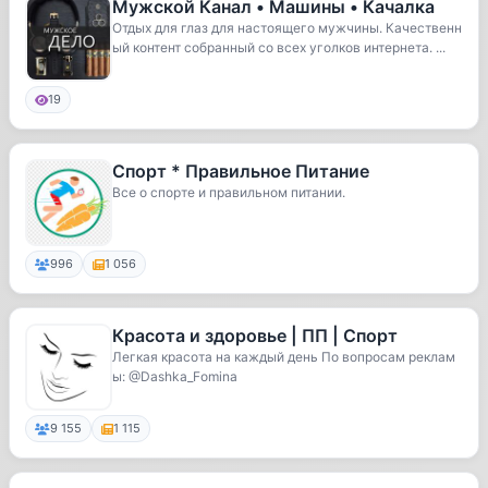
Мужской Канал • Машины • Качалка
Отдых для глаз для настоящего мужчины. Качественн
ый контент собранный со всех уголков интернета. ...
19
Спорт * Правильное Питание
Все о спорте и правильном питании.
996
1 056
Красота и здоровье | ПП | Спорт
Легкая красота на каждый день По вопросам реклам
ы: @Dashka_Fomina
9 155
1 115