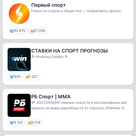
Первый спорт
Новости спорта и общества — оперативно, кратко.
93 875
27 299
СТАВКИ НА СПОРТ ПРОГНОЗЫ
🎾 khokkey_futbols 🎾
928
1 327
РБ Спорт | MMA
№ 4933385694Главные новости и эксклюзивные мат
ериалы из мира единоборств от портала «Рейтинг Бук
м...
9 132
9 218