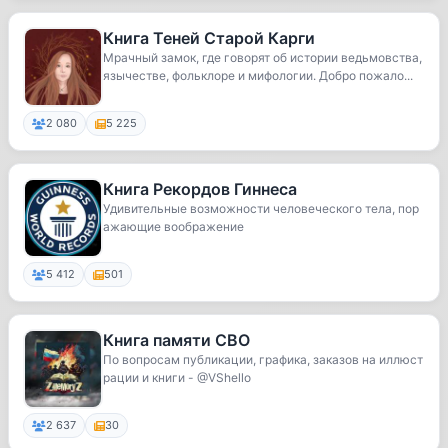
Книга Теней Старой Карги
Мрачный замок, где говорят об истории ведьмовства,
язычестве, фольклоре и мифологии. Добро пожало...
2 080
5 225
Книга Рекордов Гиннеса
Удивительные возможности человеческого тела, пор
ажающие воображение
5 412
501
Книга памяти СВО
По вопросам публикации, графика, заказов на иллюст
рации и книги - @VShello
2 637
30