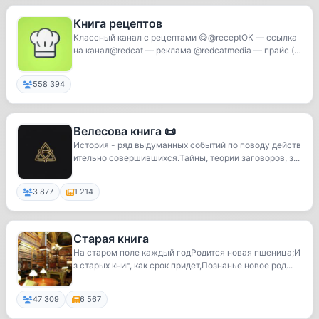
Книга рецептов
Классный канал с рецептами 😋@receptOK — ссылка
на канал@redcat — реклама @redcatmedia — прайс (к
о...
558 394
Велесова книга 📜
История - ряд выдуманных событий по поводу действ
ительно совершившихся.Тайны, теории заговоров, з...
3 877
1 214
Старая книга
На старом поле каждый годРодится новая пшеница;И
з старых книг, как срок придет,Познанье новое род...
47 309
6 567