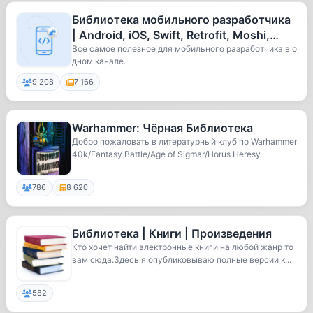
Библиотека мобильного разработчика
| Android, iOS, Swift, Retrofit, Moshi,
Chuck
Все самое полезное для мобильного разработчика в о
дном канале.
9 208
7 166
Warhammer: Чёрная Библиотека
Добро пожаловать в литературный клуб по Warhammer
40k/Fantasy Battle/Age of Sigmar/Horus Heresy
786
8 620
Библиотека | Книги | Произведения
Кто хочет найти электронные книги на любой жанр то
вам сюда.Здесь я опубликовываю полные версии к...
582