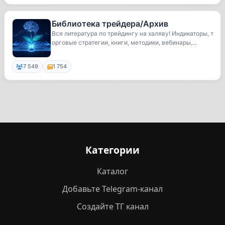
Библиотека трейдера/Архив
Вся литература по трейдингу на халяву! Индикаторы, т
орговые стратегии, книги, методики, вебинары,...
7 549
1 754
Категории
Каталог
Добавьте Telegram-канал
Создайте ТГ канал