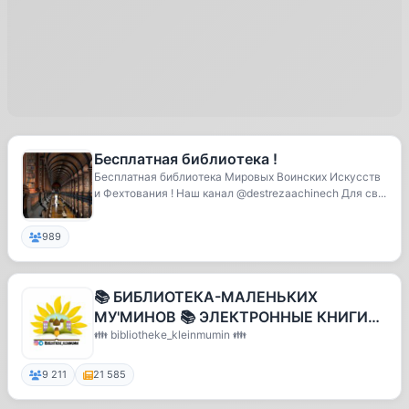
Бесплатная библиотека !
Бесплатная библиотека Мировых Воинских Искусств
и Фехтования ! Наш канал @destrezaachinech Для св...
989
📚 БИБЛИОТЕКА-МАЛЕНЬКИХ
МУ'МИНОВ 📚 ЭЛЕКТРОННЫЕ КНИГИ
ДЛЯ ЮННЫХ МУСЛИМО 📚
👪 bibliotheke_kleinmumin 👪
9 211
21 585