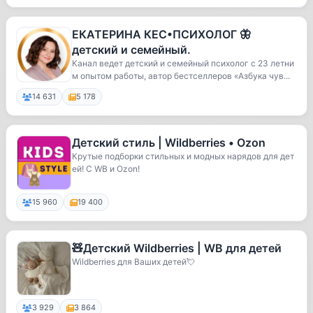
ЕКАТЕРИНА КЕС•ПСИХОЛОГ 🦋
детский и семейный.
Канал ведет детский и семейный психолог с 23 летни
м опытом работы, автор бестселлеров «Азбука чув...
14 631
5 178
Детский стиль | Wildberries • Ozon
Крутые подборки стильных и модных нарядов для дет
ей! С WB и Ozon!
15 960
19 400
🧸Детский Wildberries | WB для детей
Wildberries для Ваших детей💘
3 929
3 864