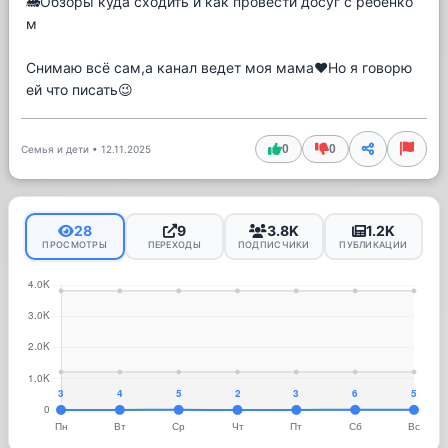
🚂Обзоры куда сходить и как провести досуг с ребенко
м
Снимаю всё сам,а канал ведет моя мама❤️Но я говорю
ей что писать😉
0
0
Семья и дети
•
12.11.2025
28
9
3.8K
1.2K
ПРОСМОТРЫ
ПЕРЕХОДЫ
ПОДПИСЧИКИ
ПУБЛИКАЦИИ