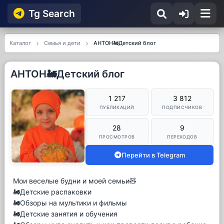
Tg Searсh
Каталог
Семья и дети
АНТОН🚂Детский блог
АНТОН🚂Детский блог
1 217
3 812
ПУБЛИКАЦИЙ
ПОДПИСЧИКОВ
28
9
ПРОСМОТРОВ
ПЕРЕХОДОВ
Перейти в Telegram
Мои веселые будни и моей семьи🧸
🚂Детские распаковки
🚂Обзоры на мультики и фильмы
🚂Детские занятия и обучения