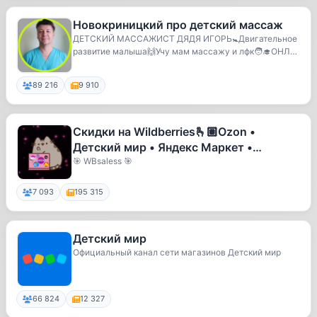
Новокриницкий про детский массаж
ДЕТСКИЙ МАССАЖИСТ ДЯДЯ ИГОРЬ🚼Двигательное
развитие малыша🙌Учу мам массажу и лфк🧑‍🎓ОНЛА
ЙН-КУРС физ...
89 216
9 910
Скидки на Wildberries🫰🏽Ozon •
Детский мир • Яндекс Маркет •
Промокоды • Вайлдберриз • Озон •
🎯 WBsaless 🎯
Рубли з
7 093
195 315
Детский мир
Официальный канал сети магазинов Детский мир
66 824
12 327