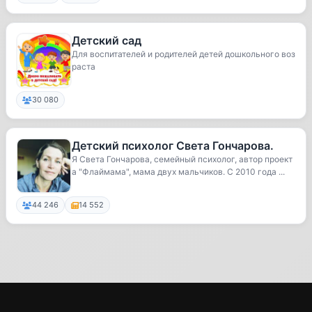
Детский сад
Для воспитателей и родителей детей дошкольного воз
раста
30 080
Детский психолог Света Гончарова.
Я Света Гончарова, семейный психолог, автор проект
а "Флаймама", мама двух мальчиков. С 2010 года ...
44 246
14 552