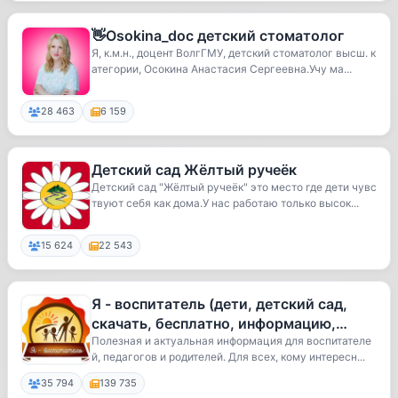
👋Osokina_doc детский стоматолог
Я, к.м.н., доцент ВолгГМУ, детский стоматолог высш. к
атегории, Осокина Анастасия Сергеевна.Учу ма...
28 463
6 159
Детский сад Жёлтый ручеёк
Детский сад "Жёлтый ручеёк" это место где дети чувс
твуют себя как дома.У нас работаю только высок...
15 624
22 543
Я - воспитатель (дети, детский сад,
скачать, бесплатно, информацию,
книги)
Полезная и актуальная информация для воспитателе
й, педагогов и родителей. Для всех, кому интересн...
35 794
139 735