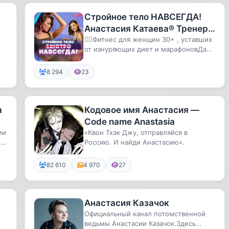
Стройное тело НАВСЕГДА!
Анастасия Катаева® Тренер
по телу, Коуч-мотиватор
👯‍♀️Фитнес для женщин 30+ , уставших
от изнуряющих диет и марафоновДаже
если тебе за 40, придешь ...
8 294
23
а
Кодовое имя Анастасия —
Code name Anastasia
ии
«Квон Тхэк Джу, отправляйся в
и
Россию. И найди Анастасию».
82 610
4 970
27
Анастасия Казачок
Официальный канал потомственной
ведьмы Анастасии Казачок.Здесь