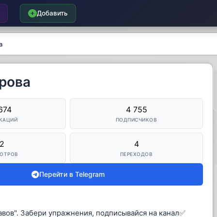
Добавить
а
рова
674
4 755
КАЦИЙ
ПОДПИСЧИКОВ
2
4
ОТРОВ
ПЕРЕХОДОВ
Перейти в Telegram
авов". Забери упражнения, подписывайся на канал✅