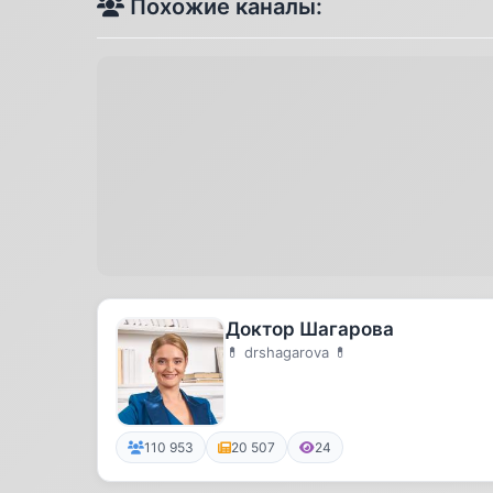
Похожие каналы:
Доктор Шагарова
💊 drshagarova 💊
110 953
20 507
24