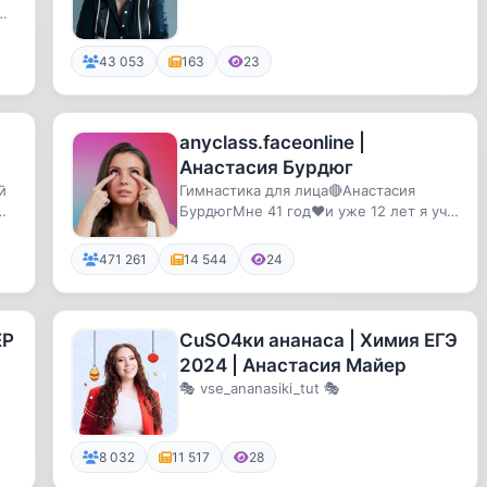
собраны различные ритуалы и
молитвы.
43 053
163
23
anyclass.faceonline |
Анастасия Бурдюг
й
Гимнастика для лица🔴Анастасия
ые
БурдюгМне 41 год❤️и уже 12 лет я учу
вас сохранять молодость своими...
471 261
14 544
24
ЕР
CuSO4ки ананаса | Химия ЕГЭ
2024 | Анастасия Майер
🎭 vse_ananasiki_tut 🎭
и
8 032
11 517
28