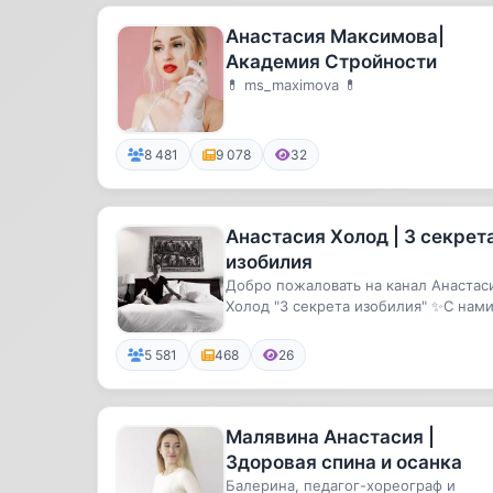
Анастасия Максимова|
Академия Стройности
💊 ms_maximova 💊
8 481
9 078
32
Анастасия Холод | 3 секрет
изобилия
Добро пожаловать на канал Анастас
Холод "3 секрета изобилия" ✨С нам
ты сможешь: ▪️обрести свою...
5 581
468
26
Малявина Анастасия |
Здоровая спина и осанка
Балерина, педагог-хореограф и