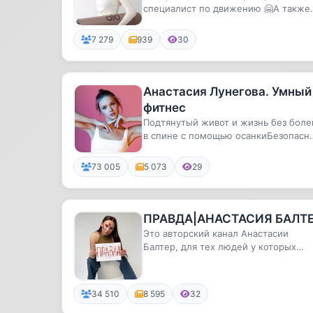
специалист по движению 🤗А также
владелец лучшего онлайн-клуба с
эфф...
7 279
939
30
Анастасия Лунегова. Умный
фитнес
Подтянутый живот и жизнь без боле
в спине с помощью осанкиБезопасн
тренировки с заботой о женс...
73 005
5 073
29
ПРАВДА|АНАСТАСИЯ БАЛТ
Это авторский канал Анастасии
Балтер, для тех людей у которых
обостренное чувство справедливост
...
34 510
8 595
32