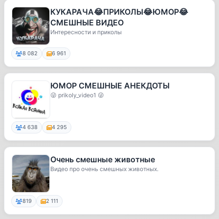
КУКАРАЧА😂ПРИКОЛЫ😂ЮМОР😂
СМЕШНЫЕ ВИДЕО
Интересности и приколы
8 082
6 961
ЮМОР СМЕШНЫЕ АНЕКДОТЫ
😜 prikoly_video1 😜
4 638
4 295
Очень смешные животные
Видео про очень смешных животных.
819
2 111