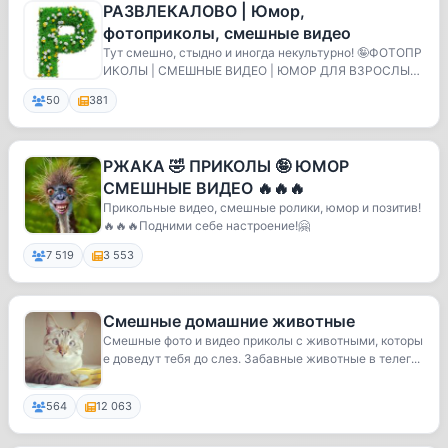
РАЗВЛЕКАЛОВО | Юмор,
фотоприколы, смешные видео
Тут смешно, стыдно и иногда некультурно! 🤪ФОТОПР
ИКОЛЫ | СМЕШНЫЕ ВИДЕО | ЮМОР ДЛЯ ВЗРОСЛЫХ
😂 Лучши...
50
381
РЖАКА 🤣 ПРИКОЛЫ 🤪 ЮМОР
СМЕШНЫЕ ВИДЕО 🔥🔥🔥
Прикольные видео, смешные ролики, юмор и позитив!
🔥🔥🔥Подними себе настроение!🤗
7 519
3 553
Смешные домашние животные
Смешные фото и видео приколы с животными, которы
е доведут тебя до слез. Забавные животные в телег...
564
12 063