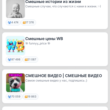
Смешные истории из жизни
Смешные случаи, что случаются с нами в жизни. :-)
4 474
17 376
Смешные цены WB
🎯 funnyy_price 🎯
97 498
21 087
СМЕШНОЕ ВИДЕО | СМЕШНЫЕ ВИДЕО
Самое смешные видео у нас, подпишись ;)
70 059
19 863