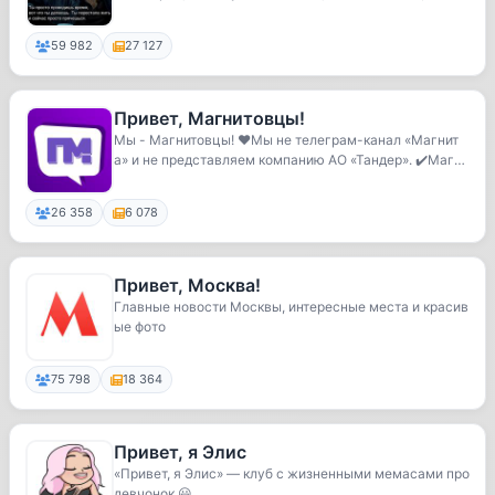
59 982
27 127
Привет, Магнитовцы!
Мы - Магнитовцы! ❤️Мы не телеграм-канал «Магнит
а» и не представляем компанию АО «Тандер». ✔️Магн
и...
26 358
6 078
Привет, Москва!
Главные новости Москвы, интересные места и красив
ые фото
75 798
18 364
Привет, я Элис
«Привет, я Элис» — клуб с жизненными мемасами про
девчонок 😃