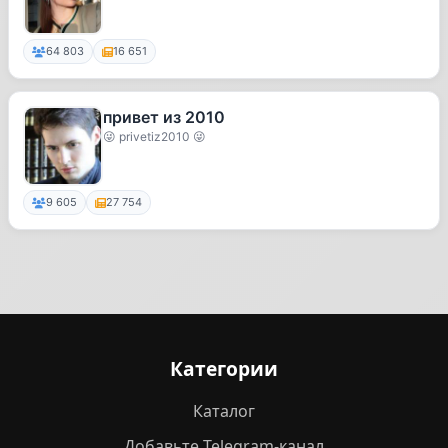
64 803
16 651
привет из 2010
😜 privetiz2010 😜
9 605
27 754
Категории
Каталог
Добавьте Telegram-канал