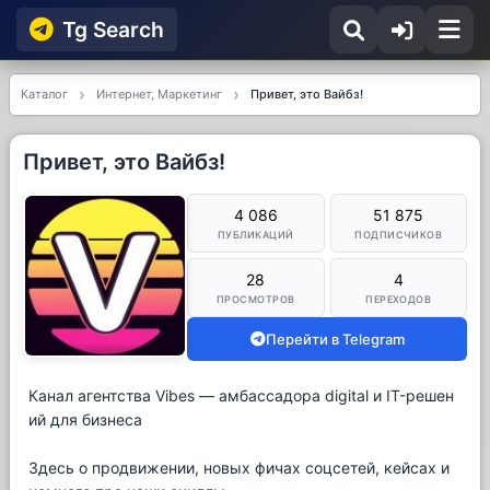
Tg Searсh
Каталог
Интернет, Маркетинг
Привет, это Вайбз!
Привет, это Вайбз!
4 086
51 875
ПУБЛИКАЦИЙ
ПОДПИСЧИКОВ
28
4
ПРОСМОТРОВ
ПЕРЕХОДОВ
Перейти в Telegram
Канал агентства Vibes — амбассадора digital и IT-решен
ий для бизнеса
Здесь о продвижении, новых фичах соцсетей, кейсах и