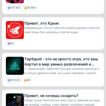
137 831
16 963
Привет, это Крым
Информация о всех событиях происходящих в респуб
лике Крым без цензуры и пропаганды!
24
TapSquid - это не просто игра, это ваш
портал в мир умных развлечений и
возможностей заработка!
🔹 Уникальный геймплей: Каждое нажатие приносит н
е только удовольствие, но и шанс проявить стратег...
42 624
48
Привет, не хочешь сходить?
Найду за вас бесплатное кино, изучу таймпад на неде
лю вперёд, сообщу о выставках, полезных лекция...