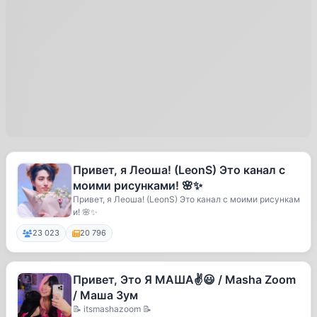
Привет, я Леоша! (LeonS) Это канал с
моими рисунками! 🌸✨
Привет, я Леоша! (LeonS) Это канал с моими рисункам
и! 🌸✨
23 023
20 796
Привет, Это Я МАША✌️😃 / Masha Zoom
/ Маша Зум
📝 itsmashazoom 📝