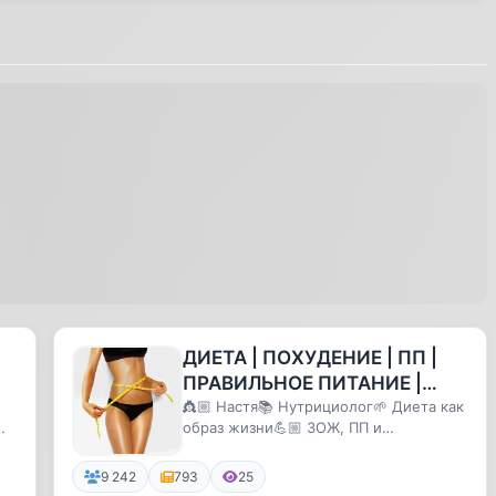
ДИЕТА | ПОХУДЕНИЕ | ПП |
ПРАВИЛЬНОЕ ПИТАНИЕ |
NASTYA.NA.DIETE
👸🏼 Настя📚 Нутрициолог🌱 Диета как
образ жизни💪🏼 ЗОЖ, ПП и
МОТИВАЦИЯ
9 242
793
25