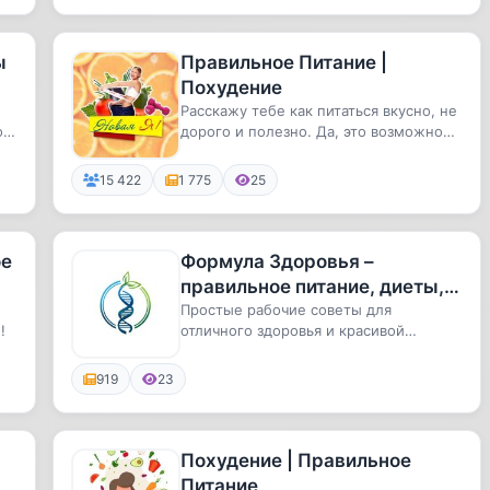
ы
Правильное Питание |
Похудение
Расскажу тебе как питаться вкусно, не
о
дорого и полезно. Да, это возможно
не только в дорогущих ре...
15 422
1 775
25
ое
Формула Здоровья –
правильное питание, диеты,
фитнес и спорт
Простые рабочие советы для
!
отличного здоровья и красивой
фигурыРецепты, диеты, упражнения,
тренир...
919
23
Похудение | Правильное
Питание