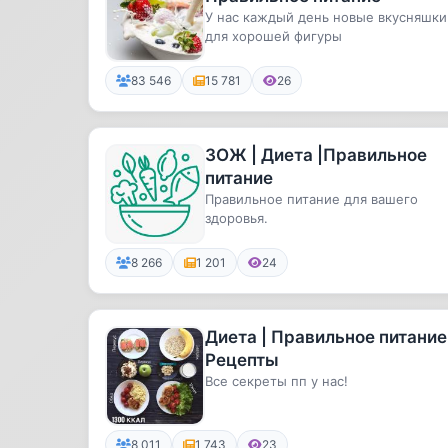
У нас каждый день новые вкусняшки
для хорошей фигуры
83 546
15 781
26
ЗОЖ | Диета |Правильное
питание
Правильное питание для вашего
здоровья.
8 266
1 201
24
Диета | Правильное питание 
Рецепты
Все секреты пп у нас!
8 011
1 743
23