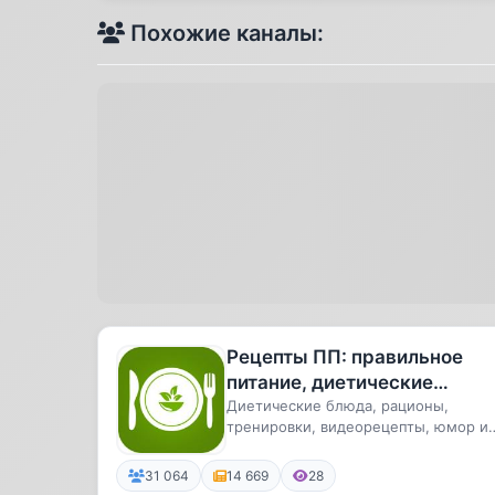
Похожие каналы:
Рецепты ПП: правильное
питание, диетические
рецепты, похудение, фитнес
Диетические блюда, рационы,
тренировки, видеорецепты, юмор и
👍
многое другое!
31 064
14 669
28