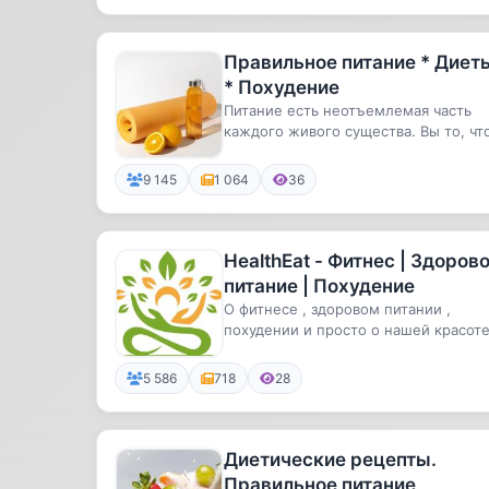
Правильное питание * Диет
* Похудение
Питание есть неотъемлемая часть
каждого живого существа. Вы то, чт
вы едите. На нашем канале мы ...
9 145
1 064
36
HealthEat - Фитнес | Здоров
питание | Похудение
О фитнесе , здоровом питании ,
похудении и просто о нашей красоте
5 586
718
28
Диетические рецепты.
Правильное питание