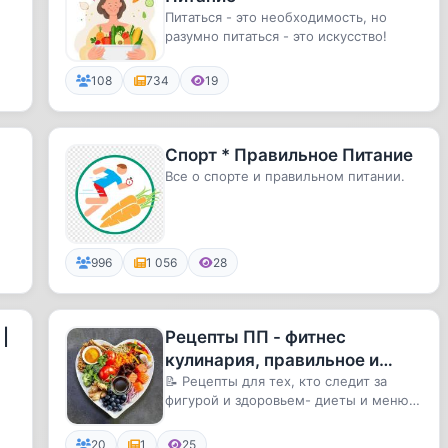
Питаться - это необходимость, но
разумно питаться - это искусство!
108
734
19
Спорт * Правильное Питание
Все о спорте и правильном питании.
996
1 056
28
|
Рецепты ПП - фитнес
кулинария, правильное и
здоровое питание
📝 Рецепты для тех, кто следит за
фигурой и здоровьем- диеты и меню
для похудения- правильное и зд...
20
1
25