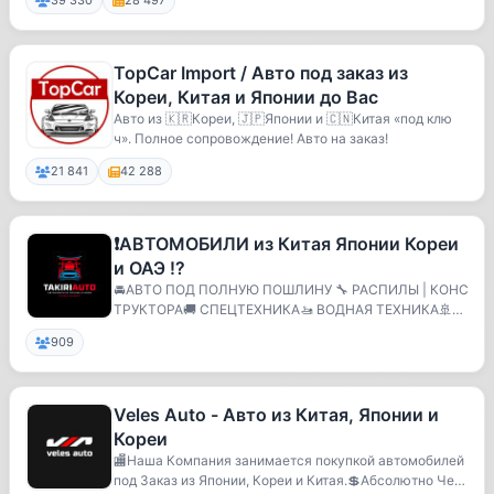
39 330
28 497
TopCar Import / Авто под заказ из
Кореи, Китая и Японии до Вас
Авто из 🇰🇷Кореи, 🇯🇵Японии и 🇨🇳Китая «под клю
ч». Полное сопровождение! Авто на заказ!
21 841
42 288
❗️АВТОМОБИЛИ из Китая Японии Кореи
и ОАЭ ⁉️
🚘АВТО ПОД ПОЛНУЮ ПОШЛИНУ 🔧 РАСПИЛЫ | КОНС
ТРУКТОРА🚚 СПЕЦТЕХНИКА🚤 ВОДНАЯ ТЕХНИКА🚢Д
ОСТАВКА В ЛЮБОЙ Г...
909
Veles Auto - Авто из Китая, Японии и
Кореи
🏬Наша Компания занимается покупкой автомобилей
под Заказ из Японии, Кореи и Китая.💲Абсолютно Чес