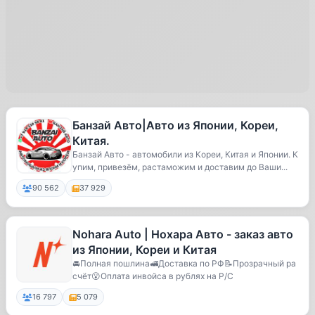
Банзай Авто|Авто из Японии, Кореи,
Китая.
Банзай Авто - автомобили из Кореи, Китая и Японии. К
упим, привезём, растаможим и доставим до Ваши...
90 562
37 929
Nohara Auto | Нохара Авто - заказ авто
из Японии, Кореи и Китая
🚘Полная пошлина🚅Доставка по РФ📝Прозрачный ра
счёт😮Оплата инвойса в рублях на Р/С
16 797
5 079