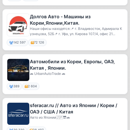
Долгов Авто - Машины из
Кореи,Японии,Китая.
Наши офисы находятся:📌 г. Владивосток, Адмирала К
узнецова, 52Б📌 г. Уфа, ул. Кирова 107/4, офис 21...
142 597
72 126
Автомобили из Кореи, Европы, ОАЭ,
Китая , Японии.
🚗 UrbanAutoTrade 🚗
389
2 604
sferacar.ru // Авто из Японии / Кореи /
ОАЭ / США / Китая
Авто из Японии🇯🇵🔛🚗