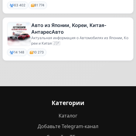
т...
63 402
81 774
Авто из Японии, Кореи, Китая-
АнтаресАвто
Актуальная информация о Автомобилях из Японии, Ко
реи и Китая 🇯🇵
14 148
10 273
Категории
Каталог
Добавьте Telegram-канал