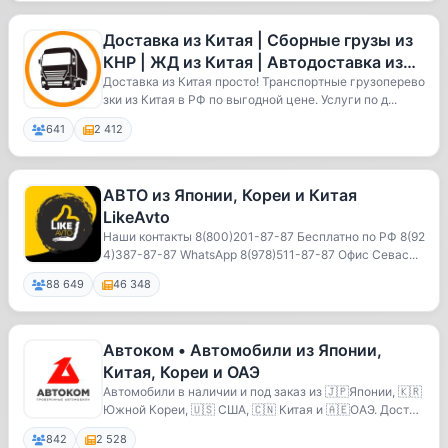
Доставка из Китая | Сборные грузы из
КНР | ЖД из Китая | Автодоставка из
КНР | Логистика из Китая
Доставка из Китая просто! Транспортные грузоперево
зки из Китая в РФ по выгодной цене. Услуги по д...
641
2 412
АВТО из Японии, Кореи и Китая
LikeAvto
Наши контакты 8(800)201-87-87 Бесплатно по РФ 8(92
4)387-87-87 WhatsApp 8(978)511-87-87 Офис Севас...
88 649
46 348
Автоком • Автомобили из Японии,
Китая, Кореи и ОАЭ
Автомобили в наличии и под заказ из 🇯🇵Японии, 🇰🇷
Южной Кореи, 🇺🇸 США, 🇨🇳 Китая и 🇦🇪ОАЭ. Достав
ка ...
842
2 528