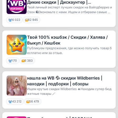
Дикие скидки | Дискаунтер |
Промокоды ВБ
Твой личный эксперт лучших скидок на Вайлдберриз и
Озон 🛍Экономьте с нами. Ищем и отбираем самые ...
6 022
82 945
Твой 100% кэшбэк / Скидки / Халява /
Выкуп / Кешбек
Публикуем предложения, где можно получить товар б
есплатно или за отзыв.
170
6 383
нашла на WB 💦 скидки Wildberries |
находки | подборки | обзоры
Ищем крутые скидки Wildberries 🔥Находим супер бюд
жетные товары 🪄
43 212
56 479