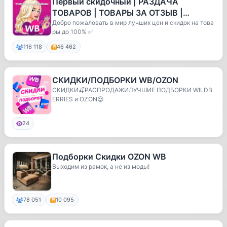
Первый скидочный | РАЗДАЧА
ТОВАРОВ | ТОВАРЫ ЗА ОТЗЫВ |
WILDBERRIES | OZON | КЭШБЭК |
Добро пожаловать в мир лучших цен и скидок на това
ры до 100% ✅
СКИДКИ | ХАЛЯВА
116 118
46 462
СКИДКИ/ПОДБОРКИ WB/OZON
СКИДКИ🍒РАСПРОДАЖИЛУЧШИЕ ПОДБОРКИ WILDB
ERRIES и OZON😍
24
Подборки Скидки OZON WB
Выходим из рамок, а не из моды!
78 051
10 095