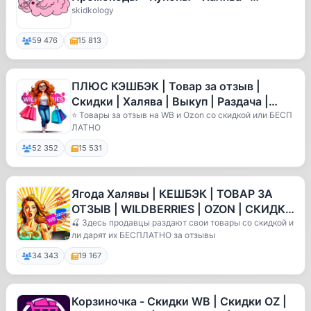
Wildberries • Ozon • Бесплатно • Р
skidkology
59 476
15 813
ПЛЮС КЭШБЭК | Товар за отзыв |
Скидки | Халява | Выкуп | Раздача |
Кешбэк | Wildberries | Ozon | Рек
⭐️ Товары за отзыв на WB и Ozon со скидкой или БЕСП
ЛАТНО
52 352
15 531
Ягода Халявы | КЕШБЭК | ТОВАР ЗА
ОТЗЫВ | WILDBERRIES | OZON | СКИДКИ
| ВЫКУПЫ | РАЗДАЧА | КЭШБЭК | Р
🍒 Здесь продавцы раздают свои товары со скидкой и
ли дарят их БЕСПЛАТНО за отзывы
34 343
19 167
Корзиночка - Скидки WB | Скидки OZ |