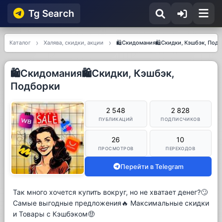
Tg Searсh
Каталог
Халява, скидки, акции
🛍Скидомания🛍Скидки, Кэшбэк, Под
🛍Скидомания🛍Скидки, Кэшбэк,
Подборки
2 548
2 828
ПУБЛИКАЦИЙ
ПОДПИСЧИКОВ
26
10
ПРОСМОТРОВ
ПЕРЕХОДОВ
Перейти в Telegram
Так много хочется купить вокруг, но не хватает денег?🙄
Самые выгодные предложения🔥 Максимальные скидки
и Товары с Кэшбэком🤑