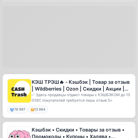
КЭШ ТРЭШ🔥 - Кэшбэк | Товар за отзыв
| Wildberries | Ozon | Скидки | Акции |
Выкупы | Раздачи
✅ Здесь продавцы отдают товары с КЭШБЭКОМ до 10
0%❗️С покупателей требуется лишь отзыв 5⭐️
76 997
13 964
Кэшбэк • Скидки • Товары за отзыв •
Промокоды • Купоны • Халява •