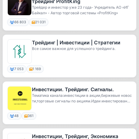
трейдинг ProfitKing
Трейдер и инвестор уже 23 года- Учредитель АО «ИГ
Байкал» - Автор торговой системы «ProfitKing»
66 803
21 031
Трейдинг | Инвестиции | Стратегии
Все самое важное для успешного трейдинга.
7 053
1 169
Инвестиции. Трейдинг. Сигналы.
Тематика канала:инвестиции в акции,биржевые новос
ти,торговые сигналы по акциям.Идеи инвестирован
и...
48
361
Инвестиции, Трейдинг, Экономика