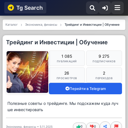
Tg Searсh
Каталог
Экономика, финансы
Трейдинг и Инвестиции | Обучение
Трейдинг и Инвестиции | Обучение
1 085
9 275
ПУБЛИКАЦИЙ
ПОДПИСЧИКОВ
26
2
ПРОСМОТРОВ
ПЕРЕХОДОВ
Перейти в Telegram
Полезные советы о трейдинге. Мы подскажем куда луч
ше инвестировать
0
0
Экономика, финансы
•
5.11.2025