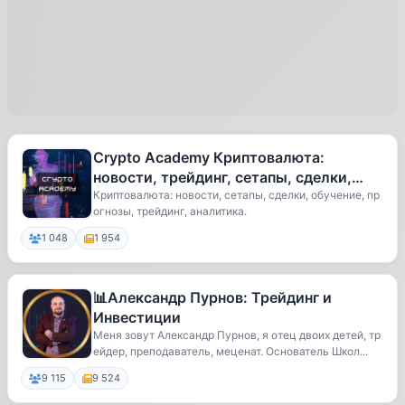
Crypto Academy Криптовалюта:
новости, трейдинг, сетапы, сделки,
обучение, прогнозы, аналитика
Криптовалюта: новости, сетапы, сделки, обучение, пр
огнозы, трейдинг, аналитика.
1 048
1 954
📊Александр Пурнов: Трейдинг и
Инвестиции
Меня зовут Александр Пурнов, я отец двоих детей, тр
ейдер, преподаватель, меценат. Основатель Школ...
9 115
9 524