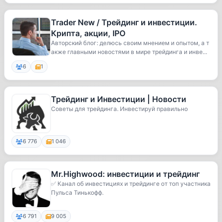
Trader New / Трейдинг и инвестиции.
Крипта, акции, IPO
Авторский блог: делюсь своим мнением и опытом, а т
акже главными новостями в мире трейдинга и инве...
6
1
Трейдинг и Инвестиции | Новости
Советы для трейдинга. Инвестируй правильно
6 776
1 046
Mr.Highwood: инвестиции и трейдинг
✅ Канал об инвестициях и трейдинге от топ участника
Пульса Тинькофф.
6 791
9 005