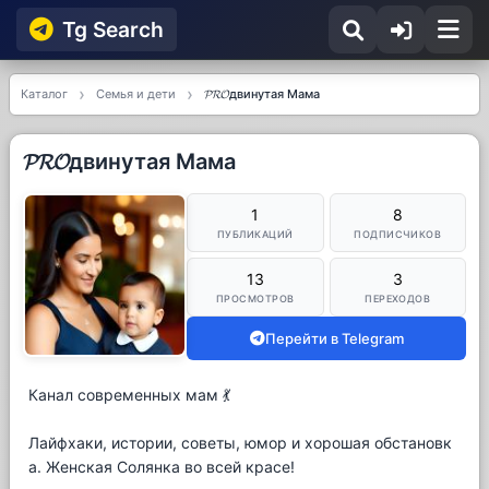
Tg Searсh
Каталог
Семья и дети
𝓟𝓡𝓞двинутая Мама
𝓟𝓡𝓞двинутая Мама
1
8
ПУБЛИКАЦИЙ
ПОДПИСЧИКОВ
13
3
ПРОСМОТРОВ
ПЕРЕХОДОВ
Перейти в Telegram
Канал современных мам 💃
Лайфхаки, истории, советы, юмор и хорошая обстановк
а. Женская Солянка во всей красе!