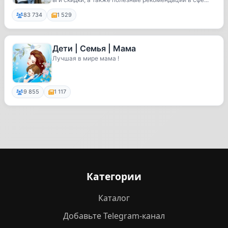
83 734
1 529
Дети | Семья | Мама
Лучшая в мире мама !
9 855
1 117
Категории
Каталог
Добавьте Telegram-канал