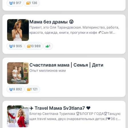
9 917
1 136
Мама без драмы 😜
Привет, это Оля Тарандовская. Материнство, работа,
красота, одежда, книги, прогулки и кофе 🍂Сын М...
9 905
10 989
1
Счастливая мама | Семья | Дети
Опыт миллионов мам
9 892
1 121
✈️ Travel Мама Sv3tlana7 ❤️
Блогер Светлана Турилова 🏆БЛОГЕР ГОДА🏆Танцую
щая travel мама, двух очаровательных деток.💃❤️36 стр
ан✈️