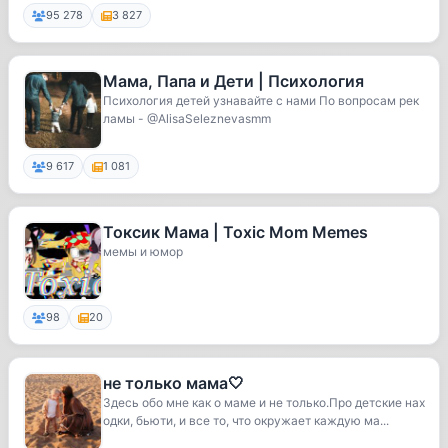
95 278
3 827
Мама, Папа и Дети | Психология
Психология детей узнавайте с нами По вопросам рек
ламы - @AlisaSeleznevasmm
9 617
1 081
Токсик Мама | Toxic Mom Memes
мемы и юмор
98
20
не только мама🤍
Здесь обо мне как о маме и не только.Про детские нах
одки, бьюти, и все то, что окружает каждую ма...