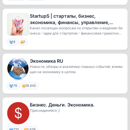
StartupS | стартапы, бизнес,
экономика, финансы, управление,
саморазвитие онлайн, тренинги и
Канал посвящен вопросам по открытию и ведению би
знеса✅ идеи для стартапов✅ финансовая грамотност
курсы,
ь...
8
1
Экономика RU
Новости, обзоры и аналитика главных событий, влияю
щих на экономику в целом.
79
18 645
Бизнес. Деньги. Экономика.
Присоединяйся ;)
770
1 638