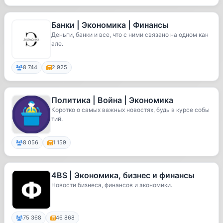
Банки | Экономика | Финансы
Деньги, банки и все, что с ними связано на одном кан
але.
8 744
2 925
Политика | Война | Экономика
Коротко о самых важных новостях, будь в курсе собы
тий.
8 056
1 159
4BS | Экономика, бизнес и финансы
Новости бизнеса, финансов и экономики.
75 368
46 868