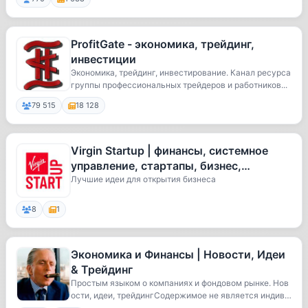
ProfitGate - экономика, трейдинг,
инвестиции
Экономика, трейдинг, инвестирование. Канал ресурса
группы профессиональных трейдеров и работников...
79 515
18 128
Virgin Startup | финансы, системное
управление, стартапы, бизнес,
экономика
Лучшие идеи для открытия бизнеса
8
1
Экономика и Финансы | Новости, Идеи
& Трейдинг
Простым языком о компаниях и фондовом рынке. Нов
ости, идеи, трейдингСодержимое не является индив
и...