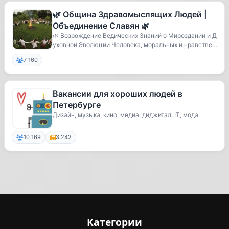
🌿 Община Здравомыслящих Людей |
Объединение Славян 🌿
🌿 Возрождение Ведических Знаний о Мироздании и Д
уховной Эволюции Человека, моральных и нравствен
н...
7 160
Вакансии для хороших людей в
Петербурге
Дизайн, музыка, кино, медиа, диджитал, IT, мода
10 169
3 242
Категории