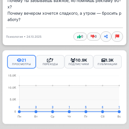
Почему ты забываешь важное, но помнишь рекламу 90-
х?
Почему вечером хочется сладкого, а утром — бросить р
аботу?
0
0
Психология
•
24.10.2025
21
7
10.9K
1.3K
ПРОСМОТРЫ
ПЕРЕХОДЫ
ПОДПИСЧИКИ
ПУБЛИКАЦИИ