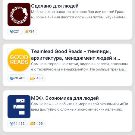
Сделано для людей
Мой канал не панацея ото всех бед или святой Граал
ь.Любые знания даются сложным путём, изучением
...
221
734
Teamlead Good Reads – тимлиды,
архитектура, менеджмент людей и
разработки
Самые интересные статьи, видео и новости, связанны
е с техническим менеджментом. Не больше трёх ма...
28 401
2 456
МЭФ. Экономика для людей
Самые важные события в море вялой экономики 🌊Пи
шем доступно о сложных экономических явлениях.
14 453
5 409