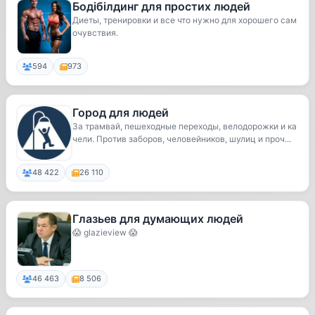
Бодібілдинг для простих людей
Диеты, тренировки и все что нужно для хорошего сам
очувствия.
594
973
Город для людей
За трамвай, пешеходные переходы, велодорожки и ка
чели. Против заборов, человейников, шулиц и проч...
48 422
26 110
Глазьев для думающих людей
😱 glazieview 😱
46 463
8 506