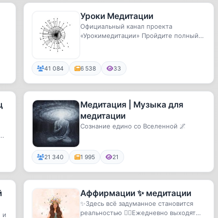
Уроки Медитации
Официальный канал проекта
«Урокимедитации» Пройдите полный
бесплатный курс обучения медитации
на ...
41 084
6 538
33
ц
Медитация | Музыка для
медитации
Сознание едино со Вселенной 🌌
сь
21 340
1 995
21
й
Аффирмации ✨ медитации
✨Здесь всё задуманное становится
реальностью 🧘‍♀️Ежедневно выходят
 и