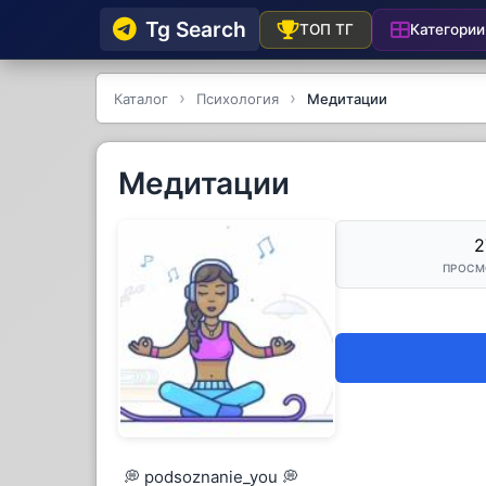
Tg Searсh
Категории
ТОП ТГ
Каталог
Психология
Медитации
Медитации
2
ПРОСМ
💭 podsoznanie_you 💭