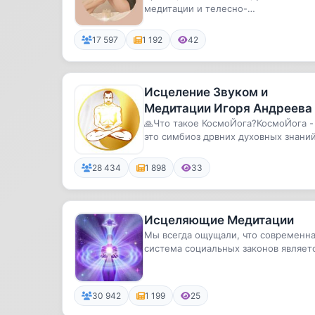
медитации и телесно-
ориентированный психолог. На этом
канал...
17 597
1 192
42
Исцеление Звуком и
Медитации Игоря Андреева
🙏Что такое КосмоЙога?КосмоЙога -
это симбиоз дрвних духовных знаний
энергетических медитаций, те...
28 434
1 898
33
Исцеляющие Медитации
Мы всегда ощущали, что современн
система социальных законов являет
пагубной, деструктивной и ...
30 942
1 199
25