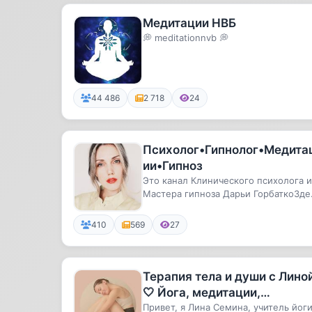
Медитации НВБ
💭 meditationnvb 💭
44 486
2 718
24
Психолог•Гипнолог•Медита
ии•Гипноз
Это канал Клинического психолога и
Мастера гипноза Дарьи ГорбаткоЗде
множество материала, что б...
410
569
27
Терапия тела и души с Лино
🤍 Йога, медитации,
осознанность
Привет, я Лина Семина, учитель йоги