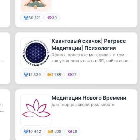
аффирмации и медитации
30 521
30
Квантовый скачок| Регресс
Медитации| Психология
Эфиры, полезные материалы о том,
,
как установить связь с ВЯ, найти свое
предназначение, совершить ...
12 339
2 788
27
Медитации Нового Времени ️
ая
для творцов своей реальности
ся
10 442
1 608
26