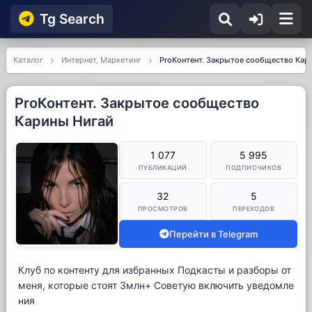
Tg Searсh
Каталог
Интернет, Маркетинг
ProКонтент. Закрытое сообщество Кар
ProКонтент. Закрытое сообщество
Карины Нигай
1 077
5 995
ПУБЛИКАЦИЙ
ПОДПИСЧИКОВ
32
5
ПРОСМОТРОВ
ПЕРЕХОДОВ
Перейти в Telegram
Клуб по контенту для избранных Подкасты и разборы от
меня, которые стоят 3млн+ Советую включить уведомле
ния