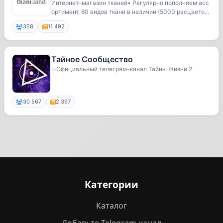
Интернет-магазин тканей• Регулярно пополняем асс
ортимент, 80 видов ткани в наличии (5000 расцвето...
358
11 492
Тайное Сообщество
✨️Официальный телеграм-канал Тайны Жизни 2.
30 567
2 397
Категории
Каталог