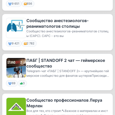
9 651
656
Сообщество анестезиологов-
реаниматологов столицы
Сообщество анестезиологов-реаниматологов столиц
ы (САРС). САРС - это вы
9 421
2 782
ПАБГ | STANDOFF 2 чат — геймерское
сообщество
Telegram-чат «ПАБГ | STANDOFF 2» — крупнейшее гей
мерское сообщество для фанатов шутеровПрисоедин
я...
69
3
Сообщество профессионалов Леруа
Мерлен
Все для тех, кто строит.🔨Важное о материалах и инст