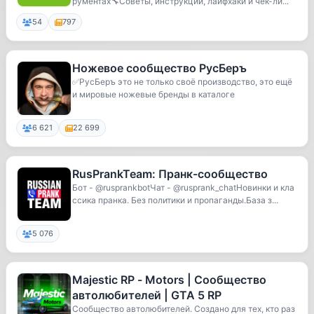
рументах🔧Советы, инструкции, лайфхаки и чек-ли...
54
797
Ножевое сообщество РусБеръ
✅РусБеръ это не только своё производство, это ещё
и мировые ножевые бренды в каталоге
6 621
22 699
RusPrankTeam: Пранк-сообщество
Бот - @rusprankbotЧат - @rusprank_chatНовинки и кла
ссика пранка. Без политики и пропаганды.База з...
5 076
Majestic RP - Motors | Сообщество
автолюбителей | GTA 5 RP
Cообщество автолюбителей. Создано для тех, кто раз