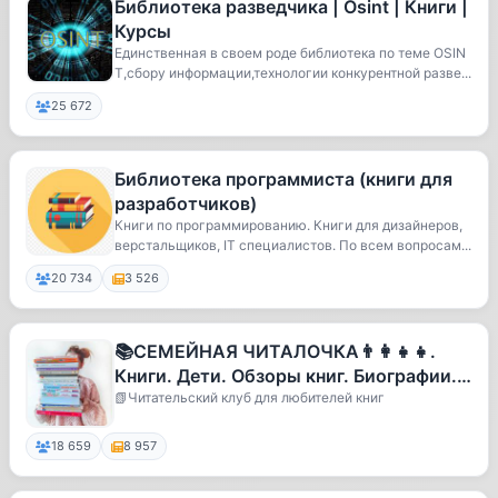
Библиотека разведчика | Osint | Книги |
Курсы
Единственная в своем роде библиотека по теме OSIN
T,сбору информации,технологии конкурентной разве...
25 672
Библиотека программиста (книги для
разработчиков)
Книги по программированию. Книги для дизайнеров,
верстальщиков, IT специалистов. По всем вопросам...
20 734
3 526
📚СЕМЕЙНАЯ ЧИТАЛОЧКА👨‍👩‍👧‍👧.
Книги. Дети. Обзоры книг. Биографии.
Книги для детей
📗Читательский клуб для любителей книг
18 659
8 957