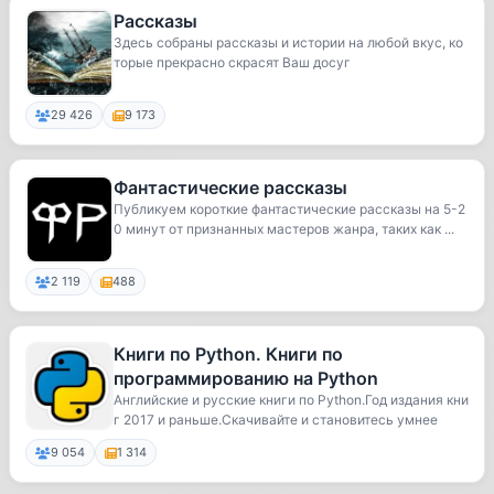
Рассказы
Здесь собраны рассказы и истории на любой вкус, ко
торые прекрасно скрасят Ваш досуг
29 426
9 173
Фантастические рассказы
Публикуем короткие фантастические рассказы на 5-2
0 минут от признанных мастеров жанра, таких как ...
2 119
488
Книги по Python. Книги по
программированию на Python
Английские и русские книги по Python.Год издания кни
г 2017 и раньше.Скачивайте и становитесь умнее
9 054
1 314