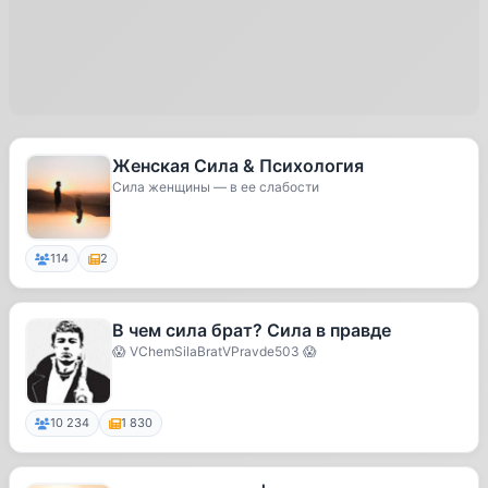
Женская Сила & Психология
Сила женщины — в ее слабости
114
2
В чем сила брат? Сила в правде
😱 VChemSilaBratVPravde503 😱
10 234
1 830