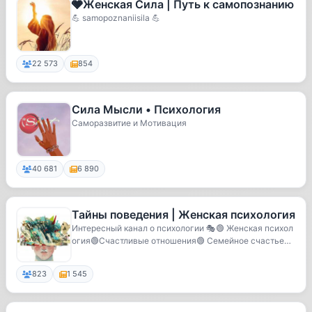
🩶Женская Сила | Путь к самопознанию
💪 samopoznaniisila 💪
22 573
854
Сила Мысли • Психология
Саморазвитие и Мотивация
40 681
6 890
Тайны поведения | Женская психология
Интересный канал о психологии 🎭🟢 Женская психол
огия🟢Счастливые отношения🟢 Семейное счастье🟢
Бьюти...
823
1 545