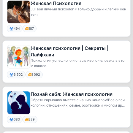
Женская Психология
💆‍♀️Твой личный психолог🔅Только добрый и легкий кон
тент
494
187
Женская психология | Секреты |
Лайфхаки
Психология успешного и счастливого человека в это
м канале.
6 502
1 092
Познай себя: Женская психология
Обрети гармонию вместе с нашим каналом!Все о пси
хологии, отношениях, семье, эзотерике и многом др...
683
329