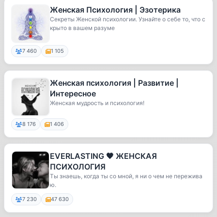
Женская Психология | Эзотерика
Секреты Женской психологии. Узнайте о себе то, что с
крыто в вашем разуме
7 460
1 105
Женская психология | Развитие |
Интересное
Женская мудрость и психология!
8 176
1 406
EVERLASTING 🖤 ЖЕНСКАЯ
ПСИХОЛОГИЯ
Ты знаешь, когда ты со мной, я ни о чем не пережива
ю.
7 230
47 630