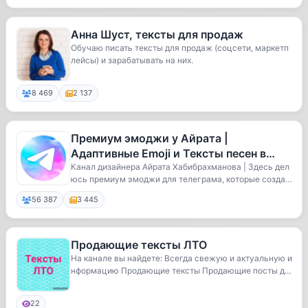
Анна Шуст, тексты для продаж
Обучаю писать тексты для продаж (соцсети, маркетп
лейсы) и зарабатывать на них.
8 469
2 137
Премиум эмоджи у Айрата |
Адаптивные Emoji и Тексты песен в
Эмодзи
Канал дизайнера Айрата Хабибрахманова | Здесь дел
юсь премиум эмоджи для телеграма, которые созда
ю...
56 387
3 445
Продающие тексты ЛТО
На канале вы найдете: Всегда свежую и актуальную и
нформацию Продающие тексты Продающие посты дл
я ...
22