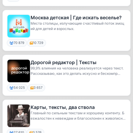
Москва детская | Где искать веселье?
Места столицы, излучающие счастливый поток эмоц
ий для детей и взрослых.
70 879
10 729
Дорогой редактор | Тексты
99,9% влияния на человека реализуется через текст.
Рассказываю, как это делать искусно и бескомпр...
54 025
3 657
Карты, тексты, два ствола
Главный по сильным текстам и хорошему контенту. Б
езжалостен к невеждам и благосклонен к живописн
ы...
27 610
3 576