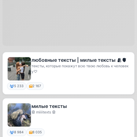
любовные тексты | милые тексты 🫂🫀
тексты, которые покажут всю твою любовь к человек
у♡
5 233
2 167
милые тексты
🎡 miiiitexts 🎡
8 984
8 035