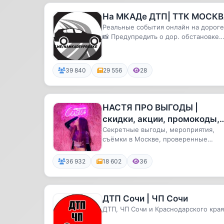
На МКАДе ДТП| ТТК МОСК
Реальные события онлайн на дороге
📸 Предупредить о дор. обстановке
онлайн нужно там
39 840
29 556
28
НАСТЯ ПРО ВЫГОДЫ |
скидки, акции, промокоды,
бесплатно москва промоко
Секретные выгоды, мероприятия,
съёмки в Москве, проверенные
москва скидки москва акци
скидки
36 932
18 602
36
ДТП Сочи | ЧП Сочи
ДТП, ЧП Сочи и Краснодарского края