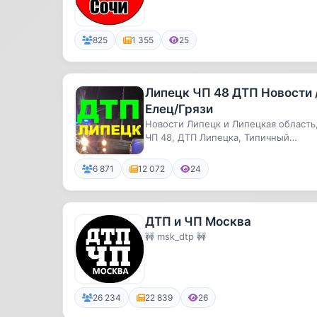
825
1 355
25
Липецк ЧП 48 ДТП Новости 
Елец/Грязи
Новости Липецк и Липецкая область
ЧП 48, ДТП Липецка, Типичный
Липецк. Новости Елец. Новости Гряз
6 871
12 072
24
ДТП и ЧП Москва
🚧 msk_dtp 🚧
26 234
22 839
26