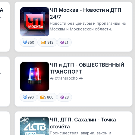
ВА
ЧП Москва - Новости и ДТП
.
24/7
Новости без цензуры и пропаганды из
Москвы и Московской области.
350
1 913
21
ЧП и ДТП - ОБЩЕСТВЕННЫЙ
ТРАНСПОРТ
ды
🚗 otransrbchp 🚗
и
996
5 860
28
ЧП, ДТП. Сахалин - Точка
отсчёта
Происшествия, аварии, закон и