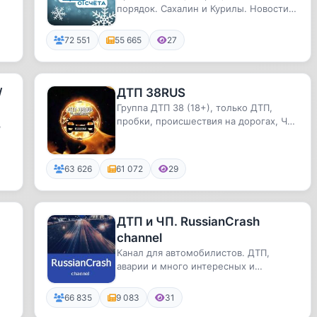
порядок. Сахалин и Курилы. Новости
от хроники происшествий АСТВ "То...
72 551
55 665
27
/
ДТП 38RUS
Группа ДТП 38 (18+), только ДТП,
пробки, происшествия на дорогах, ЧП
,
и ПДД
и.
63 626
61 072
29
ДТП и ЧП. RussianCrash
channel
Канал для автомобилистов. ДТП,
аварии и много интересных и
курьезных ситуаций на дороге.
66 835
9 083
31