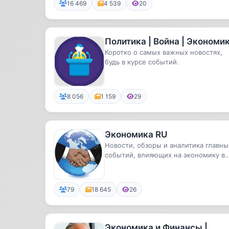
16 469
4 539
20
Политика | Война | Экономи
Коротко о самых важных новостях,
будь в курсе событий.
8 056
1 159
29
Экономика RU
Новости, обзоры и аналитика главны
событий, влияющих на экономику в
целом.
79
18 645
26
Экономика и Финансы |