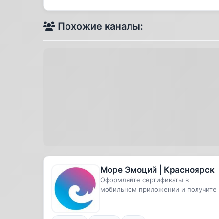
Похожие каналы:
Море Эмоций | Красноярск
Оформляйте сертификаты в
мобильном приложении и получите 
300 бонусов за регистрацию🎉 кешб
10%