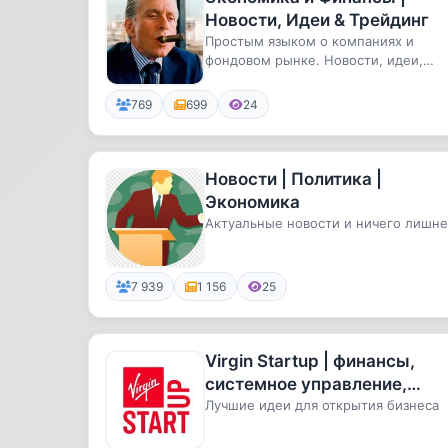
Новости, Идеи & Трейдинг
Простым языком о компаниях и
фондовом рынке. Новости, идеи,
трейдингСодержимое не является
индиви...
769
699
24
Новости | Политика |
Экономика
Актуальные новости и ничего лишне
7 939
1 156
25
Virgin Startup | финансы,
системное управление,
стартапы, бизнес, экономик
Лучшие идеи для открытия бизнеса