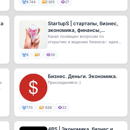
8 744
2 925
27
ка
StartupS | стартапы, бизнес,
экономика, финансы,
управление, саморазвитие
Канал посвящен вопросам по
открытию и ведению бизнеса✅ идеи
онлайн, тренинги и курсы,
для стартапов✅ финансовая
грамотность...
8
1
36
Бизнес. Деньги. Экономика.
х
Присоединяйся ;)
770
1 638
32
4BS | Экономика, бизнес и