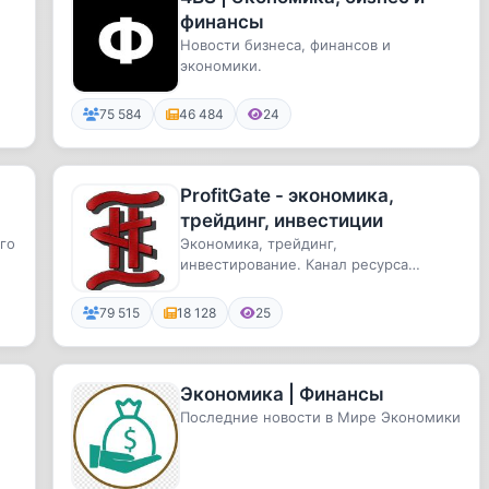
финансы
Новости бизнеса, финансов и
экономики.
75 584
46 484
24
ProfitGate - экономика,
трейдинг, инвестиции
го
Экономика, трейдинг,
инвестирование. Канал ресурса
группы профессиональных трейдеров
и работников...
79 515
18 128
25
Экономика | Финансы
Последние новости в Мире Экономики
а