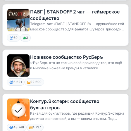
ПАБГ | STANDOFF 2 чат — геймерское
сообщество
Telegram-чат «ПАБГ | STANDOFF 2» — крупнейшее гей
мерское сообщество для фанатов шутеровПрисоедин
я...
69
3
Ножевое сообщество РусБеръ
✅РусБеръ это не только своё производство, это ещё
и мировые ножевые бренды в каталоге
6 621
22 699
Контур.Экстерн: сообщество
бухгалтеров
Канал для бухгалтеров, где редакция Контур.Экстерна
делится экспертизой, а вы — своим опытом. Под...
43 746
4 737