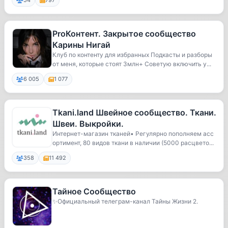
54
797
ProКонтент. Закрытое сообщество
Карины Нигай
Клуб по контенту для избранных Подкасты и разборы
от меня, которые стоят 3млн+ Советую включить у...
6 005
1 077
Tkani.land Швейное сообщество. Ткани.
Швеи. Выкройки.
Интернет-магазин тканей• Регулярно пополняем асс
ортимент, 80 видов ткани в наличии (5000 расцвето...
358
11 492
Тайное Сообщество
✨️Официальный телеграм-канал Тайны Жизни 2.