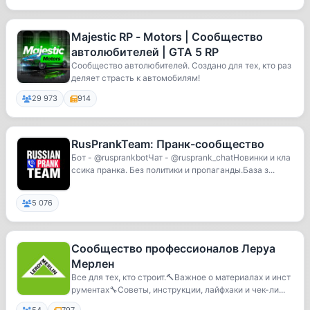
Majestic RP - Motors | Сообщество
автолюбителей | GTA 5 RP
Cообщество автолюбителей. Создано для тех, кто раз
деляет страсть к автомобилям!
29 973
914
RusPrankTeam: Пранк-сообщество
Бот - @rusprankbotЧат - @rusprank_chatНовинки и кла
ссика пранка. Без политики и пропаганды.База з...
5 076
Сообщество профессионалов Леруа
Мерлен
Все для тех, кто строит.🔨Важное о материалах и инст
рументах🔧Советы, инструкции, лайфхаки и чек-ли...