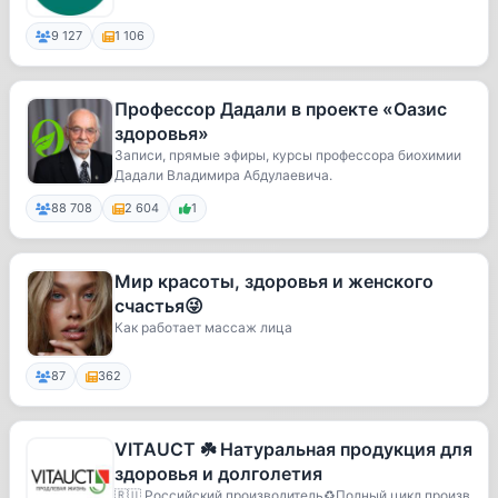
9 127
1 106
Профессор Дадали в проекте «Оазис
здоровья»
Записи, прямые эфиры, курсы профессора биохимии
Дадали Владимира Абдулаевича.
88 708
2 604
1
Мир красоты, здоровья и женского
счастья😜
Как работает массаж лица
87
362
VITAUCT ☘️ Натуральная продукция для
здоровья и долголетия
🇷🇺 Российский производитель♻️Полный цикл произв