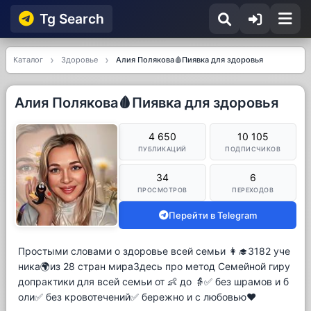
Tg Searсh
Каталог
Здоровье
Алия Полякова🩸Пиявка для здоровья
Алия Полякова🩸Пиявка для здоровья
4 650
10 105
ПУБЛИКАЦИЙ
ПОДПИСЧИКОВ
34
6
ПРОСМОТРОВ
ПЕРЕХОДОВ
Перейти в Telegram
Простыми словами о здоровье всей семьи 👩‍🎓3182 уче
ника🌍из 28 стран мираЗдесь про метод Семейной гиру
допрактики для всей семьи от 👶 до 👵✅ без шрамов и б
оли✅ без кровотечений✅ бережно и с любовью❤️