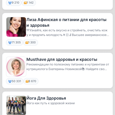
9 210
1 142
Лиза Афинская о питании для красоты
и здоровья
💚Узнайте, как есть вкусно и стройнеть, очистить кож
у и продлить молодость👩🏻‍🔬Высшее американское
...
71 305
1 300
Musthave для здоровья и красоты
Рекомендации по полезному питанию и нутриентам от
нутрициолога Екатерины Новиковой📚 Найдите свою
...
50 331
8 670
Йога Для Здоровья
Йога как путь к здоровой жизни