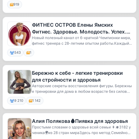
919
ФИТНЕС ОСТРОВ Елены Ямских
Фитнес. Здоровье. Молодость. Успех.
Счастье. Самореализация. Победы.
Новый полезный канал от 6-кратной Чемпионки мира,
фитнес тренера с 28-летним опытом работы.Каждый...
Пров
543
1
Бережно к себе - легкие тренировки
для стройности и здоровья
Авторские секреты восстановления фигуры. Бережны
е тренировки для дома в любом возрасте без силов
ы...
9 210
1 142
Алия Полякова🩸Пиявка для здоровья
Простыми словами о здоровье всей семьи 👩‍🎓3182 у
ченика🌍из 28 стран мираЗдесь про метод Семейной
г...