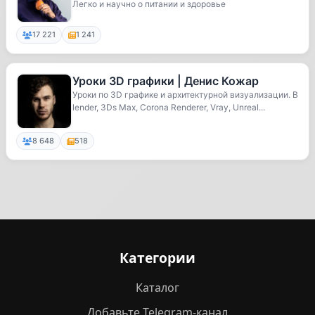
Легко и научно о питании и здоровье
17 221
1 241
Уроки 3D графики | Денис Кожар
Уроки по 3D графике и архитектурной визуализации. B
lender, 3Ds Max, Corona Renderer, Vray, Unreal...
8 648
518
Категории
Каталог
Добавьте Telegram-канал