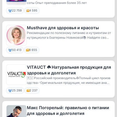
соты Опыт преподавания более 35 лет
22 759
4 595
Musthave для здоровья и красоты
Рекомендации по полезному питанию и нутриентам от
нутрициолога Екатерины Новиковой📚 Найдите свою
...
50 413
8 655
VITAUCT ☘️ Натуральная продукция для
здоровья и долголетия
🇷🇺 Российский производитель♻️Полный цикл произв
одства✅Оригинальная продукция, не имеющая анало
гов...
25 286
2 237
Макс Погорелый: правильно о питании
для здоровья и долголетия