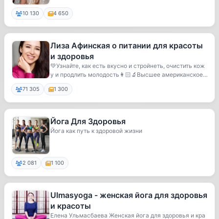
10 130
4 650
Лиза Афинская о питании для красоты
и здоровья
💚Узнайте, как есть вкусно и стройнеть, очистить кож
у и продлить молодость👩🏻‍🔬Высшее американское
...
71 305
1 300
Йога Для Здоровья
Йога как путь к здоровой жизни
2 081
1 100
Ulmasyoga - женская йога для здоровья
и красоты
Елена Ульмасбаева Женская йога для здоровья и кра